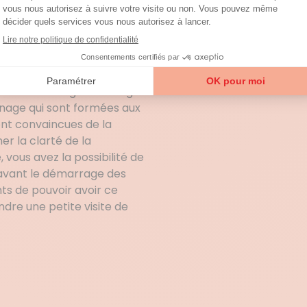
ir le temps de souffler ?
n de l’électroménager ?
e voit les choses à sa
 pourquoi une prise de
lace est nécessaire pour
 Azaé de la région Auvergne-
age qui sont formées aux
ont convaincues de la
er la clarté de la
vous avez la possibilité de
avant le démarrage des
nts de pouvoir avoir ce
dre une petite visite de