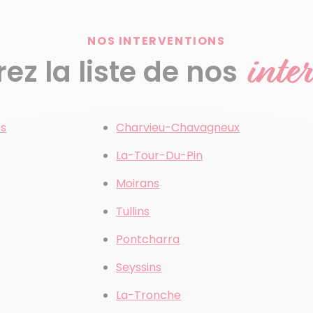
NOS INTERVENTIONS
inte
z la liste de nos
es
Charvieu-Chavagneux
La-Tour-Du-Pin
Moirans
Tullins
Pontcharra
Seyssins
La-Tronche