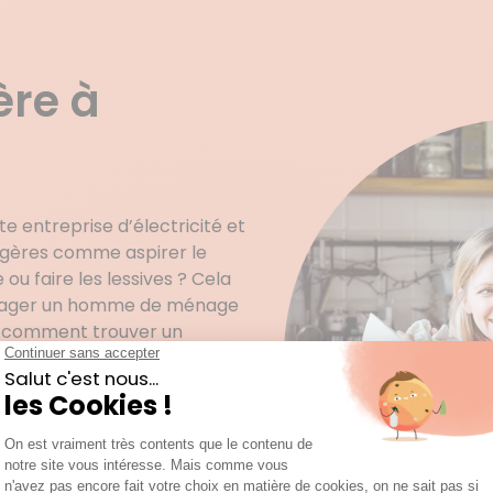
ère à
 entreprise d’électricité et
agères comme aspirer le
e ou faire les lessives ? Cela
ngager un homme de ménage
as comment trouver un
ez de miser sur la chance.
suelle, remplacement
ris ou de casse… Votre
instauration d’un climat de