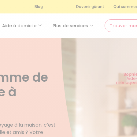
Blog
Devenir gérant
Qui sommes
Aide à domicile
Plus de services
Trouver mo
femme de
e à
oyage à la maison, c’est
le et amis ? Votre