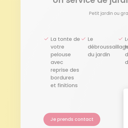
Un service de jar
Petit jardin ou gr
La tonte de
Le
L
votre
débroussaillag
h
pelouse
du jardin
d
avec
d
reprise des
bordures
et finitions
Je prends contact