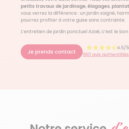
petits travaux de jardinage
,
élagages
,
planta
vous verrez la différence : un jardin soigné, har
pourrez profiter à votre guise sans contrainte.
L’entretien de jardin ponctuel Azaé, c’est le b
4.5/5
4.5 sur 5
Je prends contact
1901 avis authentifié
d’e
Notre service