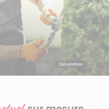
*Voir conditions
E
ctuel
sur mesure