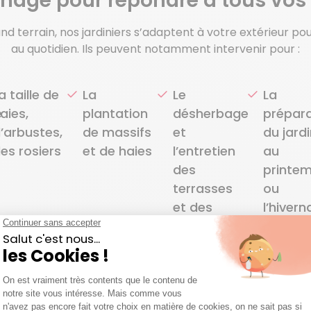
dinage pour répondre à tous vos
and terrain, nos jardiniers s’adaptent à votre extérieur p
au quotidien. Ils peuvent notamment intervenir pour :
a taille de
La
Le
La
e
aies,
plantation
désherbage
prépara
’arbustes,
de massifs
et
du jard
es rosiers
et de haies
l’entretien
au
des
printe
terrasses
ou
et des
l’hiver
allées
du jard