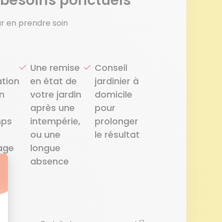
 besoins ponctuels
our en prendre soin
Une remise
Conseil
tion
en état de
jardinier à
in
votre jardin
domicile
après une
pour
mps
intempérie,
prolonger
ou une
le résultat
nage
longue
in
absence