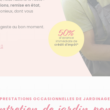
tions
,
remise en état
,
monieux, dont vous
on geste au bon moment.
50%
d’avance
immédiate de
crédit d’impôt*
s
PRESTATIONS OCCASIONNELLES DE JARDINAG
ntretien de jardin pon