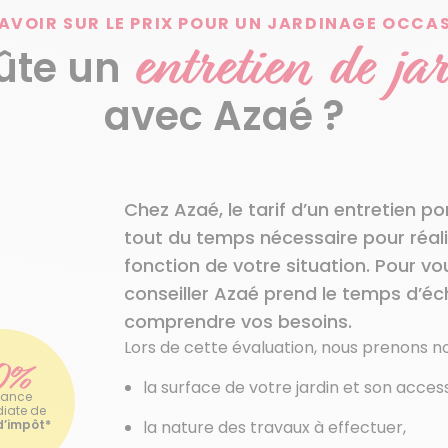
AVOIR SUR LE PRIX POUR UN JARDINAGE OCCA
entretien de ja
ûte un
avec Azaé ?
Chez Azaé, le tarif d’un entretien p
tout du temps nécessaire pour réali
fonction de votre situation. Pour vo
conseiller Azaé prend le temps d’éc
comprendre vos besoins.
Lors de cette évaluation, nous prenons
0%
la surface de votre jardin et son accessi
vance
iate de
la nature des travaux à effectuer,
d’impôt*