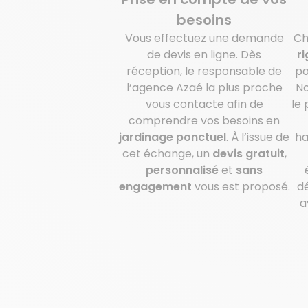
besoins
Vous effectuez une demande
Ch
de devis en ligne. Dès
r
réception, le responsable de
po
l’agence Azaé la plus proche
No
vous contacte afin de
le 
comprendre vos besoins en
jardinage ponctuel
. À l’issue de
ha
cet échange, un
devis gratuit
,
personnalisé
et
sans
engagement
vous est proposé.
dé
a