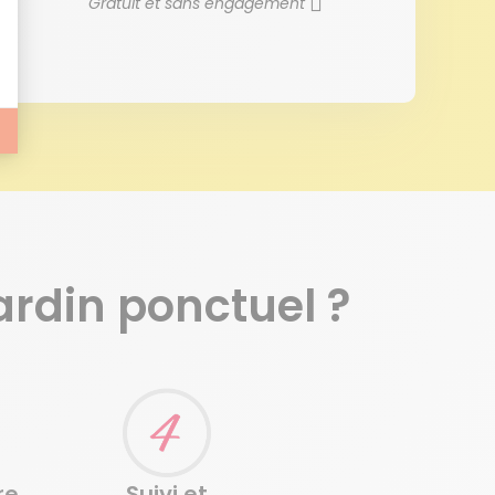
Gratuit et sans engagement
ardin ponctuel ?
re
Suivi et