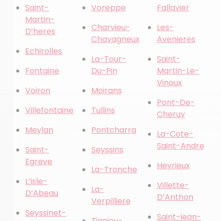
Saint-
Voreppe
Fallavier
Martin-
Charvieu-
Les-
D’heres
Chavagneux
Avenieres
Echirolles
La-Tour-
Saint-
Fontaine
Du-Pin
Martin-Le-
Vinoux
Voiron
Moirans
Pont-De-
Villefontaine
Tullins
Cheruy
Meylan
Pontcharra
La-Cote-
Saint-Andre
Saint-
Seyssins
Egreve
Heyrieux
La-Tronche
L’isle-
Villette-
La-
D’Abeau
D’Anthon
Verpilliere
Seyssinet-
Saint-jean-
Tignieu-