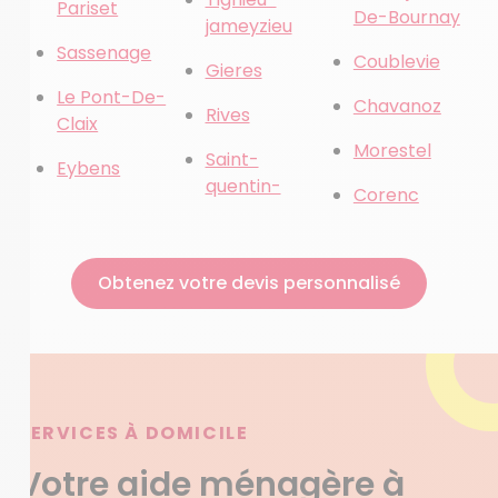
Pariset
De-Bournay
jameyzieu
Sassenage
Coublevie
Gieres
Le Pont-De-
Chavanoz
Rives
Claix
Morestel
Saint-
Eybens
quentin-
Corenc
Obtenez votre devis personnalisé
SERVICES À DOMICILE
Votre aide ménagère à