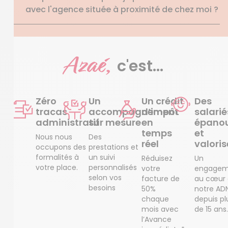
avec l'agence située à proximité de chez moi ?
Azaé,
c'est...
Zéro
Un
Un crédit
Des
tracas
accompagnement
d’impôt
salarié
administratif
sur mesure
en
épanou
temps
et
Nous nous
Des
réel
valoris
occupons des
prestations et
formalités à
un suivi
Réduisez
Un
votre place.
personnalisés
votre
engagem
selon vos
facture de
au cœur
besoins
50%
notre AD
chaque
depuis pl
mois avec
de 15 ans.
l’Avance