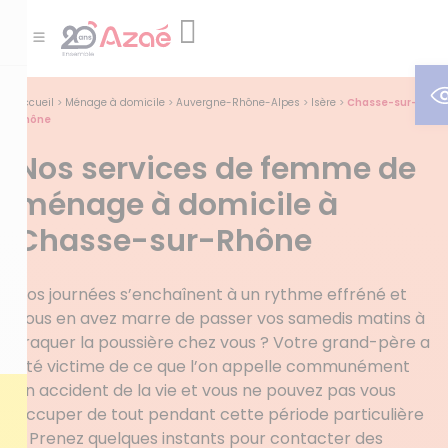
O
Accueil
>
Ménage à domicile
>
Auvergne-Rhône-Alpes
>
Isère
>
Chasse-sur-
Rhône
Nos services de femme de
ménage à domicile à
Chasse-sur-Rhône
Vos journées s’enchaînent à un rythme effréné et
vous en avez marre de passer vos samedis matins à
traquer la poussière chez vous ? Votre grand-père a
été victime de ce que l’on appelle communément
un accident de la vie et vous ne pouvez pas vous
occuper de tout pendant cette période particulière
? Prenez quelques instants pour contacter des