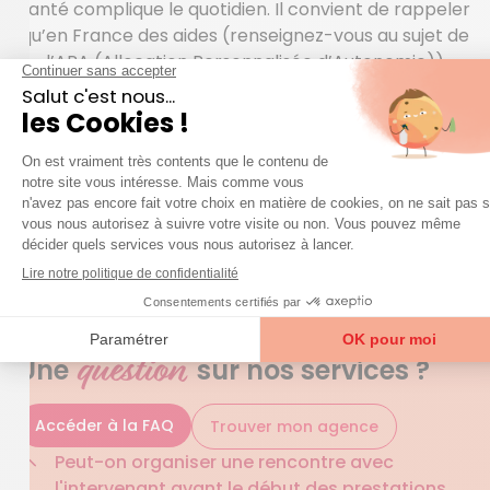
santé complique le quotidien. Il convient de rappeler
qu’en France des aides (renseignez-vous au sujet de
l’APA (Allocation Personnalisée d’Autonomie))
peuvent vous aider à financer tout ou partie des
prestations d’aide à domicile à destination des
personnes d’un certain âge, dépendantes ou en
situation de handicap. Et pour être complet, les
Chèques Emploi service Universel (CESU) font partie
des modes de règlement acceptés par Azaé.
QUESTIONS FRÉQUENTES
question
Une
sur nos services ?
Accéder à la FAQ
Trouver mon agence
Peut-on organiser une rencontre avec
l'intervenant avant le début des prestations