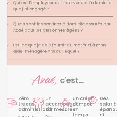
Qui est l'employeur de l'intervenant à domicile
que j'ai engagé ?
Quels sont les services à domicile assurés par
Azaé pour les personnes âgées ?
Est-ce que je dois fournir du matériel à mon
aide-ménagère ? Si oui lequel ?
Azaé,
c'est...
Zéro
Un
Un crédit
Des
tracas
accompagnement
d’impôt
salarié
administratif
sur mesure
en
épanou
temps
et
Nous nous
Des