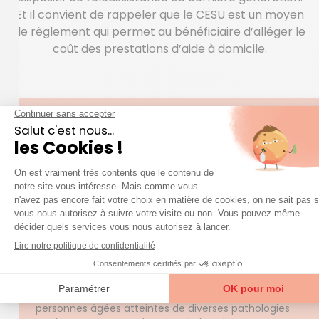
Et il convient de rappeler que le CESU est un moyen
de règlement qui permet au bénéficiaire d’alléger le
coût des prestations d’aide à domicile.
QUESTIONS FRÉQUENTES
question
Une
sur nos services ?
Accéder à la FAQ
Trouver mon agence
Pour qui sont les prestations dites “d’aide à
domicile” ?
Nos services de maintien à domicile s’adressent
aux personnes souffrant d’une perte d’autonomie
ou en situation de dépendance qui souhaitent
continuer à vivre chez elles. Il peut s’agir de
personnes âgées atteintes de diverses pathologies