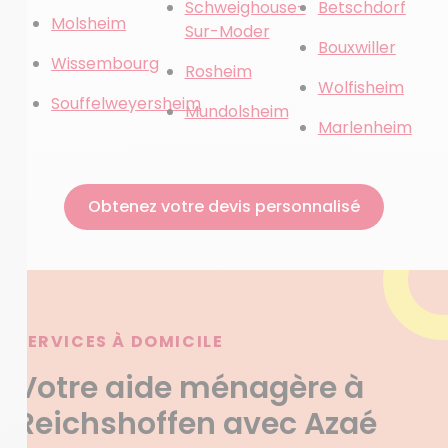
Schweighouse-
Betschdorf
Molsheim
Sur-Moder
Bouxwiller
Wissembourg
Rosheim
Wolfisheim
Souffelweyersheim
Mundolsheim
Marlenheim
Obtenez votre devis personnalisé
SERVICES À DOMICILE
Votre aide ménagère à
Reichshoffen avec Azaé