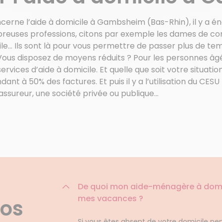
ncerne l’aide à domicile à Gambsheim (Bas-Rhin), il y a é
reuses professions, citons par exemple les dames de co
icile… Ils sont là pour vous permettre de passer plus de te
ous disposez de moyens réduits ? Pour les personnes âgé
ervices d’aide à domicile. Et quelle que soit votre situati
ant à 50% des factures. Et puis il y a l’utilisation du CE
n assureur, une société privée ou publique…
De quoi mon aide-ménagère à domici
mes vacances ?
nos
Si vous êtes absent de votre domicile pe