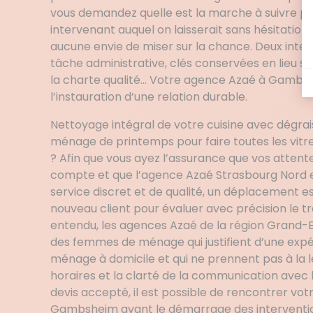
vous demandez quelle est la marche à suivre po
intervenant auquel on laisserait sans hésitation 
aucune envie de miser sur la chance. Deux in
tâche administrative, clés conservées en lieu s
la charte qualité… Votre agence Azaé à Gambsh
l’instauration d’une relation durable.
Nettoyage intégral de votre cuisine avec dégra
ménage de printemps pour faire toutes les vitres
? Afin que vous ayez l’assurance que vos attente
compte et que l’agence Azaé Strasbourg Nord e
service discret et de qualité, un déplacement 
nouveau client pour évaluer avec précision le tra
entendu, les agences Azaé de la région Grand-
des femmes de ménage qui justifient d’une expé
ménage à domicile et qui ne prennent pas à la 
horaires et la clarté de la communication avec le
devis accepté, il est possible de rencontrer 
Gambsheim avant le démarrage des interventions