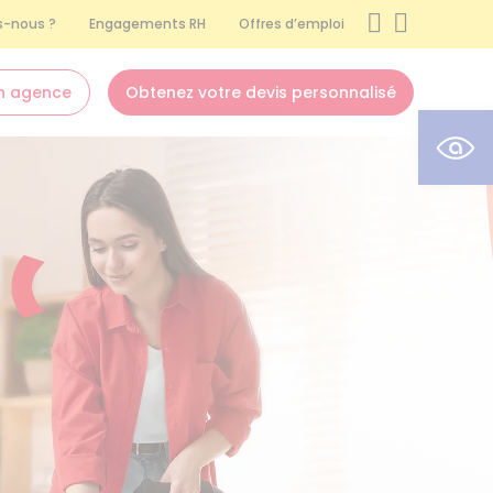
-nous ?
Engagements RH
Offres d’emploi
n agence
Obtenez votre devis personnalisé
Ouvr