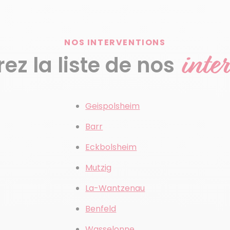
NOS INTERVENTIONS
inte
z la liste de nos
Geispolsheim
Barr
Eckbolsheim
Mutzig
La-Wantzenau
Benfeld
Wasselonne