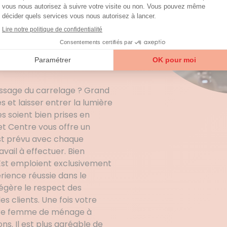
ur dénicher le bon
ses clés et vous n’avez
tervenantes maximum, aucune
ûr, prestations conformes à
eim (67760) a pour objectif
issage du carrelage ? Grand
 et laisser entrer la lumière
s soient bien prises en
t Centre vous offre un
est prévu avec chaque
vail à effectuer. Bien
Est emploient exclusivement
rience réussie dans le
légère le respect des
s clients. Une fois votre
votre femme de ménage à
. Il est plus agréable de