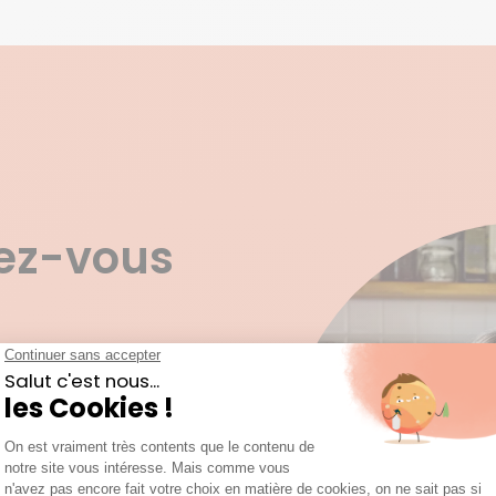
ez-vous
anquier pour votre projet
 les tâches ménagères comme
effectuer le repassage ou
 moment que vous pensez à
e de maison. Mais vous