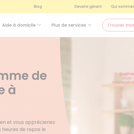
Blog
Devenir gérant
Qui sommes
Aide à domicile
Plus de services
Trouver mo
femme de
e à
en et vous apprécieriez
s heures de repos le