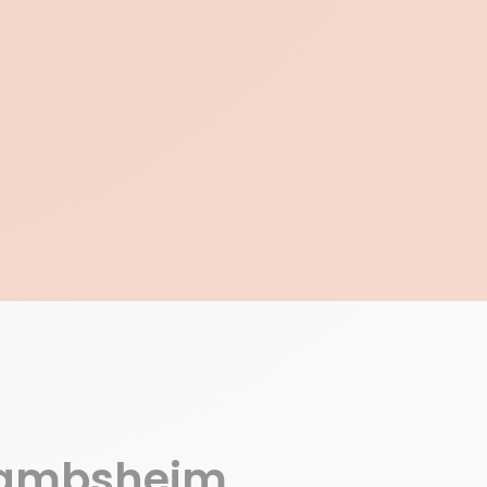
E
 Gambsheim