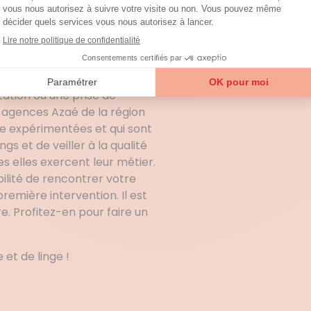
 de l’hiver ? Ménage de
ge du carrelage ? Vous vous
et vous avez peur que vos
sque car le directeur va
tation ou une prise de
 agences Azaé de la région
 expérimentées et qui sont
gs et de veiller à la qualité
 elles exercent leur métier.
bilité de rencontrer votre
mière intervention. Il est
re. Profitez-en pour faire un
 et de linge !