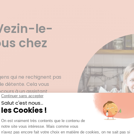
Vezin-le-
ous chez
 gens qui ne rechignent pas
de détente. Cela vous
recours à un assistant
us ne savez pas comment
t vous refusez de prendre
, aucune tâche
e, prestations conformes à
e-Coquet (35132) a pour