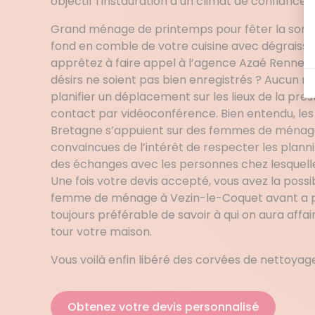
objectif l’instauration d’un climat de confiance.
Grand ménage de printemps pour fêter la sortie
fond en comble de votre cuisine avec dégraissa
apprêtez à faire appel à l’agence Azaé Rennes 
désirs ne soient pas bien enregistrés ? Aucun ri
planifier un déplacement sur les lieux de la pres
contact par vidéoconférence. Bien entendu, les
Bretagne s’appuient sur des femmes de ménage
convaincues de l’intérêt de respecter les plannin
des échanges avec les personnes chez lesquelles
Une fois votre devis accepté, vous avez la possi
femme de ménage à Vezin-le-Coquet avant a pre
toujours préférable de savoir à qui on aura affai
tour votre maison.
Vous voilà enfin libéré des corvées de nettoyage
Obtenez votre devis personnalisé