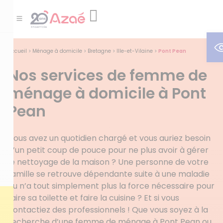
O
Accueil
>
Ménage à domicile
>
Bretagne
>
Ille-et-Vilaine
>
Pont Pean
Nos services de femme de
ménage à domicile à Pont
Pean
Vous avez un quotidien chargé et vous auriez besoin
d’un petit coup de pouce pour ne plus avoir à gérer
le nettoyage de la maison ? Une personne de votre
famille se retrouve dépendante suite à une maladie
ou n’a tout simplement plus la force nécessaire pour
faire sa toilette et faire la cuisine ? Et si vous
contactiez des professionnels ! Que vous soyez à la
recherche d’une femme de ménage à Pont Pean ou