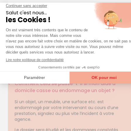
génération. Et il convient de rappeler que le CESU
est un mode de paiement qui permet au bénéficiaire
d’alléger le coût des prestations d’aide à domicile.
QUESTIONS FRÉQUENTES
question
Une
sur nos services ?
Accéder à la FAQ
Trouver mon agence
Comment cela se passe-t-il si mon aide à
domicile casse ou endommage un objet ?
Si un objet, un meuble, une surface etc. est
endommagé par votre intervenant au cours d’une
prestation, signalez au plus vite l’incident à votre
agence.
Le dossier sera étudié et les dommages constatés