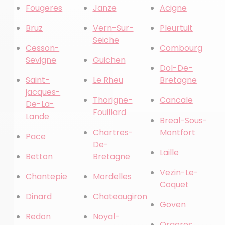
Fougeres
Janze
Acigne
Bruz
Vern-Sur-
Pleurtuit
Seiche
Cesson-
Combourg
Sevigne
Guichen
Dol-De-
Saint-
Le Rheu
Bretagne
jacques-
Thorigne-
Cancale
De-La-
Fouillard
Lande
Breal-Sous-
Chartres-
Montfort
Pace
De-
Laille
Betton
Bretagne
Vezin-Le-
Chantepie
Mordelles
Coquet
Dinard
Chateaugiron
Goven
Redon
Noyal-
Orgeres