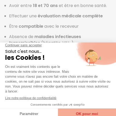
Avoir entre
18 et 70 ans
et être en bonne santé.
Effectuer une
évaluation médicale complète
Être
compatible
avec le receveur
Absence de
maladies infectieuses
transmissibles
(hépatite, VIH…)
Le don de rein en France :
réglementation et aspects
financiers
Le
Code de Santé Public
encadre les conditions de
don d’organes par un donneur vivant. Ainsi, le don de
rein peut être réalisé lorsque le donneur est
majeur
,
membre de la famille du receveur
(parent, enfant,
frère ou sœur, cousin germain, etc.). Toute personne
apportant la preuve d’une vie commune d’au moins