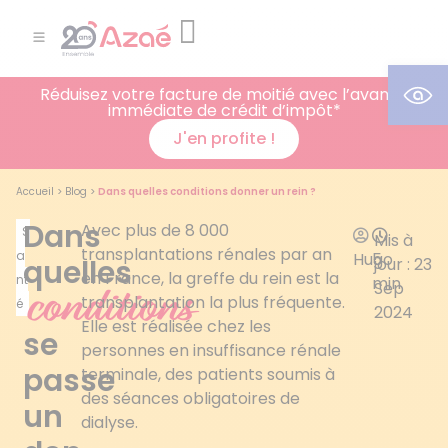
Ouv
Réduisez votre facture de moitié avec l’avance
immédiate de crédit d’impôt*
J'en profite !
Accueil
>
Blog
>
Dans quelles conditions donner un rein ?
Dans
Avec plus de 8 000
S
Mis à
transplantations rénales par an
a
Hugo
5
quelles
jour : 23
en France, la greffe du rein est la
nt
min
Sep
conditions
transplantation la plus fréquente.
é
2024
Elle est réalisée chez les
se
personnes en insuffisance rénale
passe
terminale, des patients soumis à
des séances obligatoires de
un
dialyse.