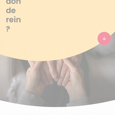
don
de
rein
?