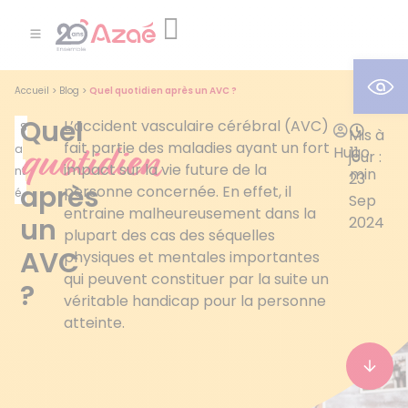
Ouv
Accueil
>
Blog
>
Quel quotidien après un AVC ?
Quel
L’accident vasculaire cérébral (AVC)
S
Mis à
quotidien
fait partie des maladies ayant un fort
a
Hugo
11
jour :
impact sur la vie future de la
nt
min
23
après
personne concernée. En effet, il
é
Sep
entraine malheureusement dans la
un
2024
plupart des cas des séquelles
AVC
physiques et mentales importantes
qui peuvent constituer par la suite un
?
véritable handicap pour la personne
atteinte.