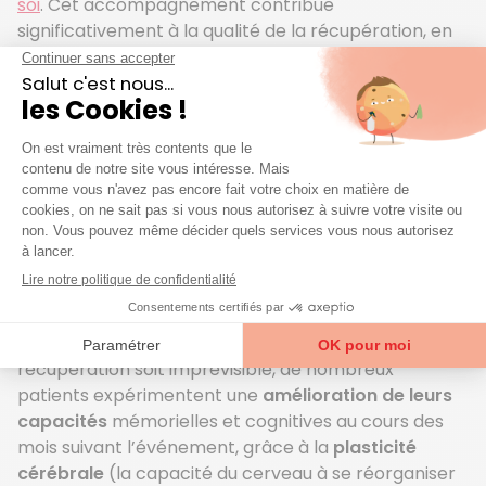
soi
. Cet accompagnement contribue
significativement à la qualité de la récupération, en
adressant les besoins émotionnels et
psychologiques pour une meilleure adaptation post-
AVC.
Est-ce que la mémoire
revient après un AVC ?
La récupération de la mémoire est un processus qui
varie grandement d’une personne à l’autre,
influencée par des facteurs tels que la localisation et
la sévérité de l’AVC, l’âge, l’état de santé préalable,
et la rapidité de l’intervention médicale. Bien que la
récupération soit imprévisible, de nombreux
patients expérimentent une
amélioration de leurs
capacités
mémorielles et cognitives au cours des
mois suivant l’événement, grâce à la
plasticité
cérébrale
(la capacité du cerveau à se réorganiser