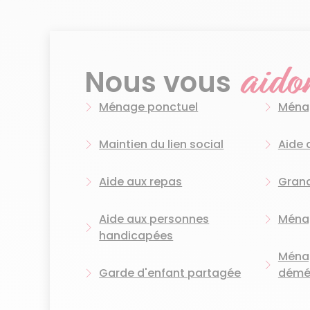
engagés
, 
aussi pour l
Les femmes 
aido
de vie.
Chaqu
Nous vous
Notre ancra
Ménage ponctuel
Ménag
proposons de
Choisir Azaé
Maintien du lien social
Aide 
Elles prenn
Aide aux repas
Gran
Aide aux personnes
Ménag
handicapées
Ménag
Garde d'enfant partagée
démé