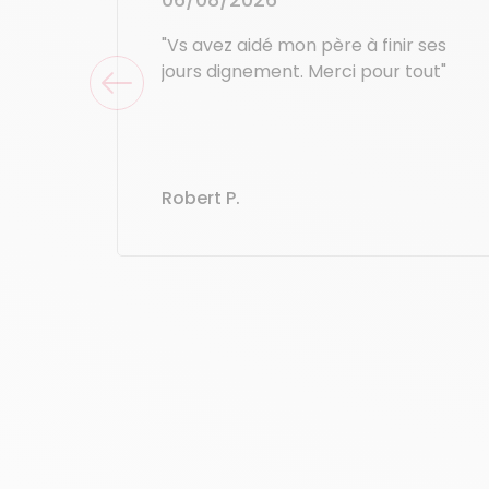
"Vs avez aidé mon père à finir ses
L’Avance
jours dignement. Merci pour tout"
Avec
l’AICI
,
uniquement
Par exemp
Robert P.
Le paiem
Le
Chèque E
financé en 
Par exemp
vos dépense
Pourquo
À Montpelli