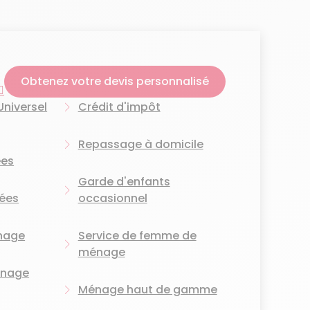
oigneusement recrutés pour leurs compétences, mais
u service.
 Elles s’adaptent à vos besoins et à votre rythme
otre intérieur
et de vos habitudes.
Obtenez votre devis personnalisé
ir rapidement à vos demandes. Nous vous
Universel
Crédit d'impôt
lifier la vie au quotidien.
st assuré par des femmes de ménage de confiance.
Repassage à domicile
ées
Garde d'enfants
ées
occasionnel
nage
Service de femme de
ménage
énage
Ménage haut de gamme