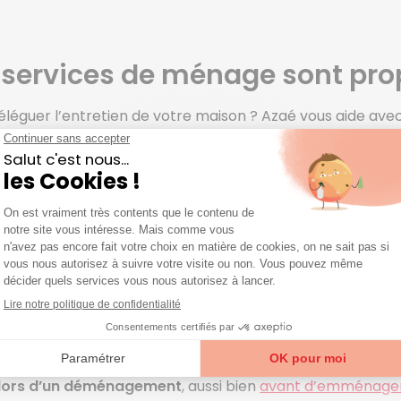
 services de ménage sont pro
éléguer l’entretien de votre maison ? Azaé vous aide ave
r et dans les villes voisines.
Les femmes de ménage Azaé i
es tâches ménagères.
vice de ménage adapté à vos besoins
tions régulières
de
ménage
(une à deux fois par semaine)
ge ponctuel
, par exemple lors d’un
grand ménage de pri
ge
, pour vous aider à gérer votre linge efficacement.
près une hospitalisation,
de façon à préparer un
retour s
lors d’un déménagement
, aussi bien
avant d’emménage