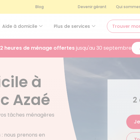
Blog
Devenir gérant
Qui sommes
Aide à domicile
Plus de services
Trouver mo
2 heures de ménage offertes
jusqu'au 30 septembre
ile à
c Azaé
2
 vos tâches ménagères
Je
és : nous prenons en
Tr