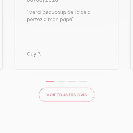
"Merci beaucoup de l'aide a
 Immédiate du Crédit d’Impôt
portez a mon papa"
 vous n’avez plus besoin d’attendre. Le crédit d’impôt e
 la moitié
du montant.
le
: si une prestation coûte 100 €, vous ne réglez que 50 €
Guy P.
ent par CESU
mploi Service Universel (CESU)
permet de payer plus faci
partie par votre employeur, votre comité d’entreprise ou 
le
: si vous recevez 400 € en CESU, vous pouvez les utilise
Voir tous les avis
s, sans avancer de frais.
i choisir Azaé à Montpellier ?
er, les agences Azaé proposent du ménage porté chaque