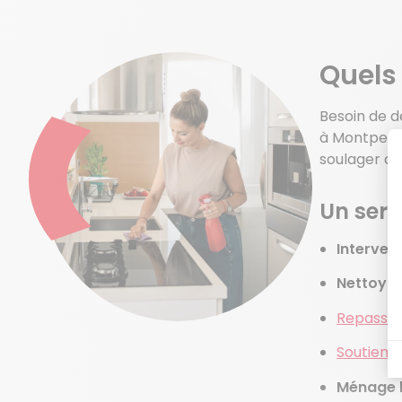
Quels
Besoin de d
à Montpellie
soulager d
Un ser
Interven
Nettoya
Repassa
Soutien a
Ménage 