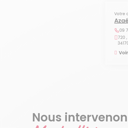
Votre 
Azaé
09 7
720 ,
3417
Voi
Nous intervenon