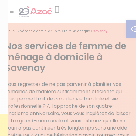
O
Accueil
>
Ménage à domicile
>
Loire
>
Loire-Atlantique
>
Savenay
Nos services de femme de
ménage à domicile à
Savenay
Vous regrettez de ne pas parvenir à planifier vos
semaines de manière suffisamment efficiente qui
vous permettrait de concilier vie familiale et vie
professionnelle ? A l’approche de son quatre-
vingtième anniversaire, vous vous inquiétez de laisser
votre grand-mère seule et vous estimez qu’elle ne
pourra pas continuer très longtemps sans une aide
extérieure ? Aucune hésitation à avoir, tournez-vous