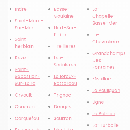
Indre
Basse-
La-
Goulaine
Chapelle-
Saint-Marc-
Basse-Mer
Sur-Mer
Nort-Sur-
Erdre
La-
Saint-
Chevroliere
herblain
Treillieres
Grandchamps-
Reze
Les-
Des-
Sorinieres
Fontaines
Saint-
Sebastien-
Le loroux-
Missillac
Sur-Loire
Bottereau
Le Pouliguen
Orvault
Trignac
Ligne
Coueron
Donges
Le Pellerin
Carquefou
Sautron
La-Turballe
Bouguenais
Montoir-