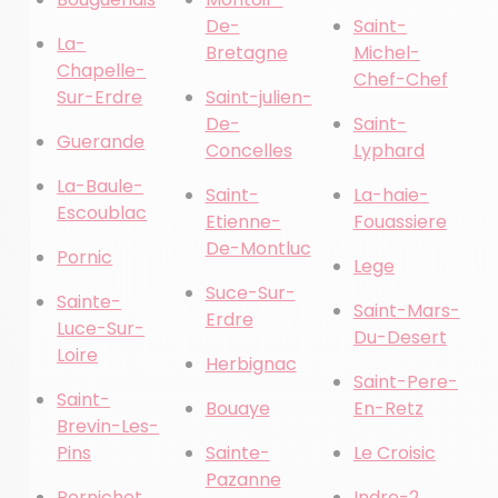
De-
Saint-
La-
Bretagne
Michel-
Chapelle-
Chef-Chef
Sur-Erdre
Saint-julien-
De-
Saint-
Guerande
Concelles
Lyphard
La-Baule-
Saint-
La-haie-
Escoublac
Etienne-
Fouassiere
De-Montluc
Pornic
Lege
Suce-Sur-
Sainte-
Saint-Mars-
Erdre
Luce-Sur-
Du-Desert
Loire
Herbignac
Saint-Pere-
Saint-
Bouaye
En-Retz
Brevin-Les-
Pins
Sainte-
Le Croisic
Pazanne
Pornichet
Indre-2