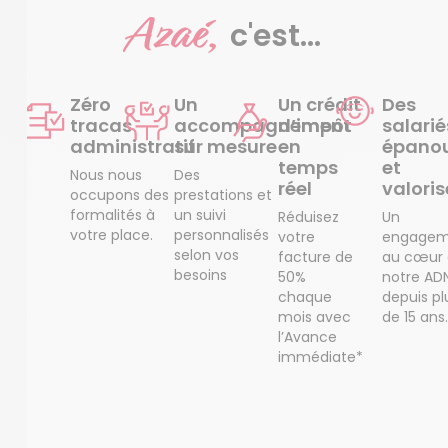
Azaé,
c'est...
Zéro
Un
Un crédit
Des
tracas
accompagnement
d’impôt
salarié
administratif
sur mesure
en
épanou
temps
et
Nous nous
Des
réel
valoris
occupons des
prestations et
formalités à
un suivi
Réduisez
Un
votre place.
personnalisés
votre
engagem
selon vos
facture de
au cœur
besoins
50%
notre AD
chaque
depuis pl
mois avec
de 15 ans.
l’Avance
immédiate*