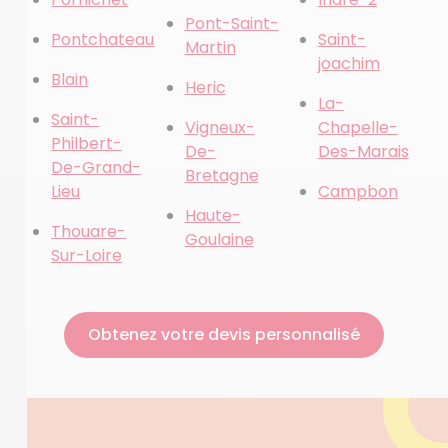
Pont-Saint-
Pontchateau
Saint-
Martin
joachim
Blain
Heric
La-
Saint-
Vigneux-
Chapelle-
Philbert-
De-
Des-Marais
De-Grand-
Bretagne
Lieu
Campbon
Haute-
Thouare-
Goulaine
Sur-Loire
Obtenez votre devis personnalisé