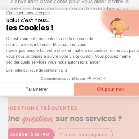
bienveillant à vos côtés pour vous aider à faire le
ménage, faire quelques pas en bas de chez vous,
vous rendre chez des amis car cela est important
pour le moral, préparer le dîner… Ensemble,
construisons un service sur-mesure d’aide à la
personne. Afin de parer aux situations d’urgence à
toute heure du jour et de la nuit, Azaé a recours à un
service de téléassistance moderne et simple
d’utilisation. Et n’oubliez pas que le CESU est un mode
de paiement avantageux pour ceux qui hésitent à
s’offrir les services d’une aide à domicile.
QUESTIONS FRÉQUENTES
question
Une
sur nos services ?
Accéder à la FAQ
Trouver mon agence