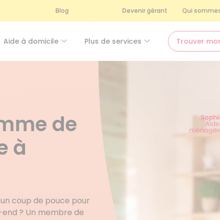
Blog
Devenir gérant
Qui sommes
Aide à domicile
Plus de services
Trouver mo
femme de
e à
z un coup de pouce pour
ek-end ? Un membre de