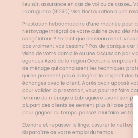
lieu sûr, assurance en cas de vol ou de casse… 
Labruguiere (81290) vise l’instauration d’une rel
Prestation hebdomadaire d’une matinée pour avo
Nettoyage intégral de votre cuisine avec désinfe
congélateur ? En tant que nouveau client, vous 
pas vraiment vos besoins ? Pas de panique car le
visite de votre domicile ou une discussion par vi
agences Azaé de la région Occitanie emploien
de ménage qui connaissent les techniques profe
qui ne prennent pas à la légère le respect des ho
échanges avec le client. Après avoir apposé votr
pour valider la prestation, vous pourrez faire 
femme de ménage à Labruguiere avant son pre
plupart des clients se sentent plus à l’aise grâce
pour gagner du temps, pensez à lui faire visite
Etendre et repasser le linge, assurer le nettoy
disparaître de votre emploi du temps !