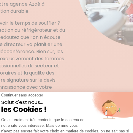
Votre agence Azaé à
ation durable.
ir le temps de souffler ?
ction du réfrigérateur et du
redoutez que l’on n’écoute
 directeur va planifier une
déoconférence. Bien sûr, les
t exclusivement des femmes
ssionnelles du secteur et
raires et la qualité des
e signature sur le devis
connaissance avec votre
mier déplacement. La
 à cette entrevue initiale. Et
r votre appartement.
age courant… Tout cela va