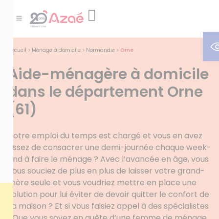
O
Accueil
>
Ménage à domicile
>
Normandie
>
Orne
Aide-ménagère à domicile
dans le département Orne
(61)
Votre emploi du temps est chargé et vous en avez
assez de consacrer une demi-journée chaque week-
end à faire le ménage ? Avec l’avancée en âge, vous
vous souciez de plus en plus de laisser votre grand-
mère seule et vous voudriez mettre en place une
solution pour lui éviter de devoir quitter le confort de
sa maison ? Et si vous faisiez appel à des spécialistes
! Que vous soyez en quête d’une femme de ménage