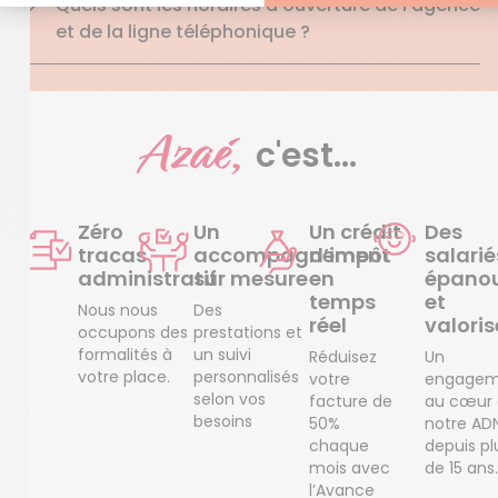
Quels sont les horaires d'ouverture de l'agence
et de la ligne téléphonique ?
Azaé,
c'est...
Zéro
Un
Un crédit
Des
tracas
accompagnement
d’impôt
salarié
administratif
sur mesure
en
épanou
temps
et
Nous nous
Des
réel
valoris
occupons des
prestations et
formalités à
un suivi
Réduisez
Un
votre place.
personnalisés
votre
engagem
selon vos
facture de
au cœur
besoins
50%
notre AD
chaque
depuis pl
mois avec
de 15 ans.
l’Avance