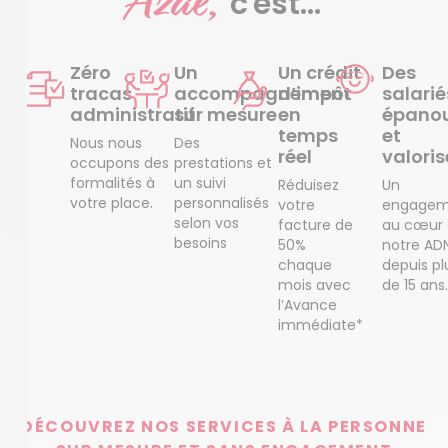
Azaé,
c'est...
Zéro
Un
Un crédit
Des
tracas
accompagnement
d’impôt
salarié
administratif
sur mesure
en
épanou
temps
et
Nous nous
Des
réel
valoris
occupons des
prestations et
formalités à
un suivi
Réduisez
Un
votre place.
personnalisés
votre
engagem
selon vos
facture de
au cœur
besoins
50%
notre AD
chaque
depuis pl
mois avec
de 15 ans.
l’Avance
immédiate*
DÉCOUVREZ NOS SERVICES À LA PERSONNE