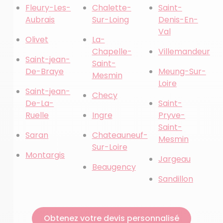
Fleury-Les-
Chalette-
Saint-
Aubrais
Sur-Loing
Denis-En-
Val
Olivet
La-
Chapelle-
Villemandeur
Saint-jean-
Saint-
De-Braye
Meung-Sur-
Mesmin
Loire
Saint-jean-
Checy
De-La-
Saint-
Ruelle
Ingre
Pryve-
Saint-
Saran
Chateauneuf-
Mesmin
Sur-Loire
Montargis
Jargeau
Beaugency
Sandillon
Obtenez votre devis personnalisé