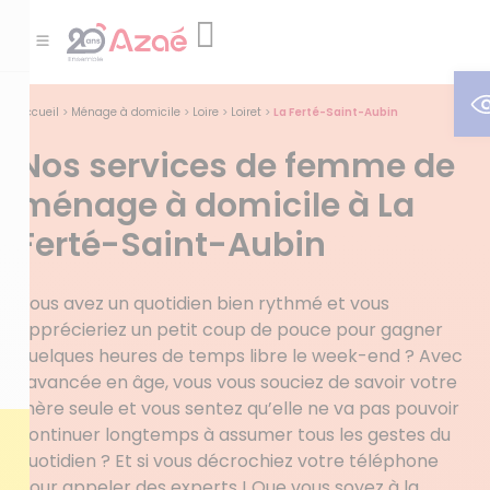
O
Accueil
>
Ménage à domicile
>
Loire
>
Loiret
>
La Ferté-Saint-Aubin
Nos services de femme de
ménage à domicile à La
Ferté-Saint-Aubin
Vous avez un quotidien bien rythmé et vous
apprécieriez un petit coup de pouce pour gagner
quelques heures de temps libre le week-end ? Avec
l’avancée en âge, vous vous souciez de savoir votre
mère seule et vous sentez qu’elle ne va pas pouvoir
continuer longtemps à assumer tous les gestes du
quotidien ? Et si vous décrochiez votre téléphone
pour appeler des experts ! Que vous soyez à la