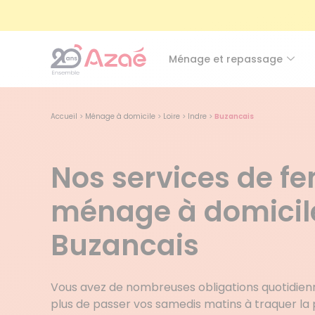
Ménage et repassage
Accueil
>
Ménage à domicile
>
Loire
>
Indre
>
Buzancais
Nos services de 
ménage à domicil
Buzancais
Vous avez de nombreuses obligations quotidien
plus de passer vos samedis matins à traquer la 