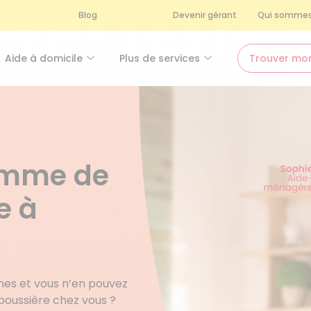
Blog
Devenir gérant
Qui sommes
Aide à domicile
Plus de services
Trouver mo
femme de
e à
nes et vous n’en pouvez
poussière chez vous ?