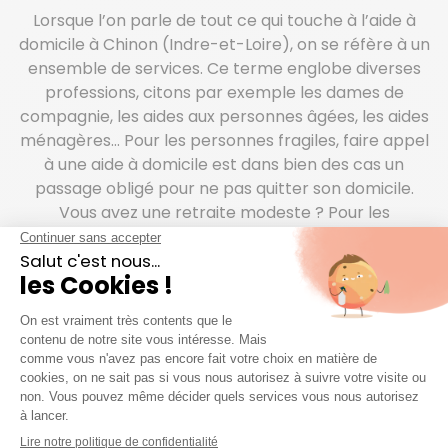
Lorsque l’on parle de tout ce qui touche à l’aide à
domicile à Chinon (Indre-et-Loire), on se réfère à un
ensemble de services. Ce terme englobe diverses
professions, citons par exemple les dames de
compagnie, les aides aux personnes âgées, les aides
ménagères… Pour les personnes fragiles, faire appel
à une aide à domicile est dans bien des cas un
passage obligé pour ne pas quitter son domicile.
Vous avez une retraite modeste ? Pour les
personnes âgées ou en situation de handicap,
différentes aides existent pour les services d’aide à
domicile. Quels que soient vos revenus, les
prestations Azaé entraînent un crédit d’impôt
représentant 50% des frais engagés. Et puis il y a le
recours au CESU préfinancé qui peut être cofinancé
par une société privée ou publique, un comité social
et économique, une mutuelle…