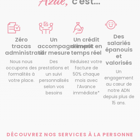
Azaé,
c'est...
Des
Zéro
Un
Un crédit
salariés
tracas
accompagnement
d’impôt en
épanouis
administratif
sur mesure
temps réel
et
Nous nous
Des
Réduisez votre
valorisés
occupons des
prestations et
facture de
Un
formalités à
un suivi
50% chaque
engagement
votre place.
personnalisés
mois avec
au cœur de
selon vos
l’Avance
notre ADN
besoins
immédiate*
depuis plus de
15 ans.
DÉCOUVREZ NOS SERVICES À LA PERSONNE