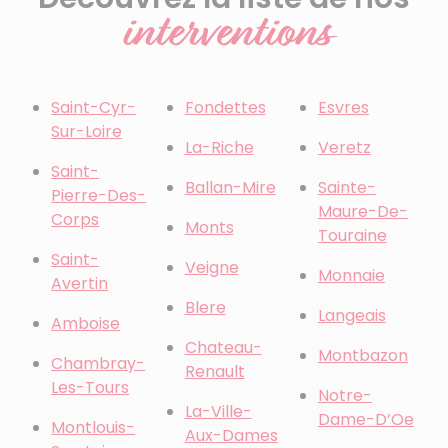
interventions
Saint-Cyr-
Fondettes
Esvres
Sur-Loire
La-Riche
Veretz
Saint-
Ballan-Mire
Sainte-
Pierre-Des-
Maure-De-
Corps
Monts
Touraine
Saint-
Veigne
Monnaie
Avertin
Blere
Langeais
Amboise
Chateau-
Montbazon
Chambray-
Renault
Les-Tours
Notre-
La-Ville-
Dame-D’Oe
Montlouis-
Aux-Dames