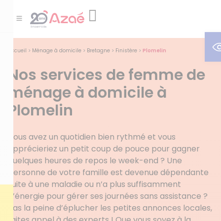
O
Accueil
>
Ménage à domicile
>
Bretagne
>
Finistère
>
Plomelin
Nos services de femme de
ménage à domicile à
Plomelin
Vous avez un quotidien bien rythmé et vous
apprécieriez un petit coup de pouce pour gagner
quelques heures de repos le week-end ? Une
personne de votre famille est devenue dépendante
suite à une maladie ou n’a plus suffisamment
d’énergie pour gérer ses journées sans assistance ?
Pas la peine d’éplucher les petites annonces locales,
faites appel à des experts ! Que vous soyez à la