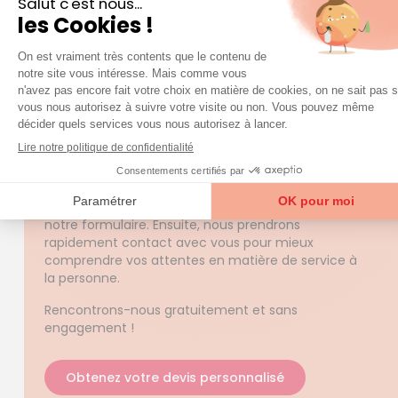
question
Une
sur nos services ?
Accéder à la FAQ
Trouver mon agence
Quel est le prix des prestations Azaé ?
Le tarif des prestations d’aide à domicile d’Azaé
varient selon vos besoins. Ainsi, sur notre site vous
ne trouverez pas d’informations à ce sujet.
Pour connaître le prix d’une prestation, nous
conseillons de faire une demande de devis via
notre formulaire. Ensuite, nous prendrons
rapidement contact avec vous pour mieux
comprendre vos attentes en matière de service à
la personne.
Rencontrons-nous gratuitement et sans
engagement !
Obtenez votre devis personnalisé