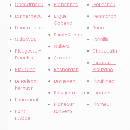
Concarneau
Plabennec
Gouesnou
Landerneau
Ergue-
Penmarch
Gaberic
Douarnenez
Briec
Saint-Renan
Guipavas
Lannilis
Guilers
Plougastel-
Chateaulin
Daoulas
Crozon
Locmaria-
Plouzane
Rosporden
Plouzane
Le Relecq-
Lesneven
Plouhinec
kerhuon
Plouguerneau
Loctudy
Fouesnant
Ploneour-
Plomeur
Pont-
Lanvern
L’Abbe