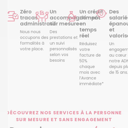
Zéro
Un
Un crédit
Des
tracas
accompagnement
d’impôt
salarié
administratif
sur mesure
en
épanou
temps
et
Nous nous
Des
réel
valoris
occupons des
prestations et
formalités à
un suivi
Réduisez
Un
votre place.
personnalisés
votre
engagem
selon vos
facture de
au cœur
besoins
50%
notre AD
chaque
depuis pl
mois avec
de 15 ans.
l’Avance
immédiate*
DÉCOUVREZ NOS SERVICES À LA PERSONNE
SUR MESURE ET SANS ENGAGEMENT