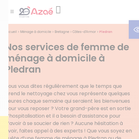
O
Accueil
>
Ménage à domicile
>
Bretagne
>
Côtes-d'Armor
>
Pledran
Nos services de femme de
ménage à domicile à
Pledran
Vous vous dites régulièrement que le temps que
prend le nettoyage chez vous représente quelques
heures chaque semaine qui seraient les bienvenues
pour vous reposer ? Votre grand-père est en sortie
d’hospitalisation et il a besoin d’assistance pour
n’avoir à se soucier de rien ? Aucune hésitation à
avoir, faites appel à des experts ! Que vous soyez en
quête d’une femme de ménage à Pledran ou de