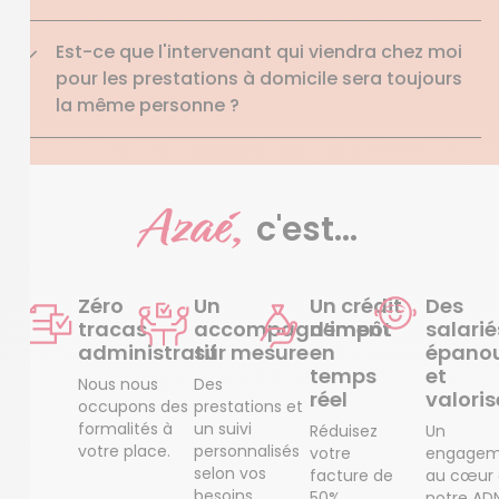
Est-ce que l'intervenant qui viendra chez moi
pour les prestations à domicile sera toujours
la même personne ?
Azaé,
c'est...
Zéro
Un
Un crédit
Des
tracas
accompagnement
d’impôt
salarié
administratif
sur mesure
en
épanou
temps
et
Nous nous
Des
réel
valoris
occupons des
prestations et
formalités à
un suivi
Réduisez
Un
votre place.
personnalisés
votre
engagem
selon vos
facture de
au cœur
besoins
50%
notre AD