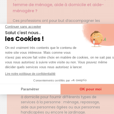
femme de ménage, aide à domicile et aide-
ménagère ?
Ces professions ont pour but d’accompagner les
personnes âgées et/ou dépendantes dans leur vie
quotidienne.
L’auxiliaire de vie
: il est indispensable de
posséder un diplôme d’auxiliaire de vie sociale
agréé par l’État. Les tâches de l’auxiliaire de vie
consistent à aider la personne âgée,
handicapée ou fragile dans sa vie quotidienne.
Ils ou elles prennent soin de vous ou de vos
parents âgés pour le lever et le coucher, la
préparation et la prise des repas, ainsi que
pour l’accompagnement en extérieur pour les
loisirs ou les rendez-vous.
L’aide à domicile :
Le terme « aide à domicile »
désigne toutes les personnes qui interviennent
à domicile pour fournir différents types de
services à la personne : ménage, repassage,
aide aux personnes âgées ou aux personnes
handicapées ou encore le jardinage.