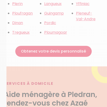
Plerin
Langueux
Yffiniac
Ploufragan
Guingamp
Pleneuf-
Val-Andre
Dinan
Pordic
Tregueux
Ploumagoar
Obtenez votre devis personnalisé
SERVICES À DOMICILE
Aide ménagère à Pledran,
rendez-vous chez Azaé