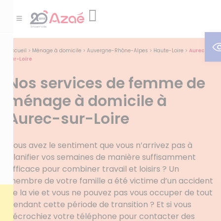
O
Accueil
>
Ménage à domicile
>
Auvergne-Rhône-Alpes
>
Haute-Loire
>
Aurec-
sur-Loire
Nos services de femme de
ménage à domicile à
Aurec-sur-Loire
Vous avez le sentiment que vous n’arrivez pas à
planifier vos semaines de manière suffisamment
efficace pour combiner travail et loisirs ? Un
membre de votre famille a été victime d’un accident
de la vie et vous ne pouvez pas vous occuper de tout
pendant cette période de transition ? Et si vous
décrochiez votre téléphone pour contacter des