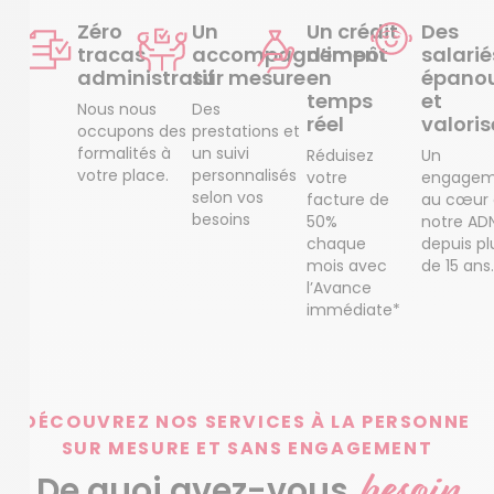
Zéro
Un
Un crédit
Des
tracas
accompagnement
d’impôt
salarié
administratif
sur mesure
en
épanou
temps
et
Nous nous
Des
réel
valoris
occupons des
prestations et
formalités à
un suivi
Réduisez
Un
votre place.
personnalisés
votre
engagem
selon vos
facture de
au cœur
besoins
50%
notre AD
chaque
depuis pl
mois avec
de 15 ans.
l’Avance
immédiate*
DÉCOUVREZ NOS SERVICES À LA PERSONNE
SUR MESURE ET SANS ENGAGEMENT
besoin
De quoi avez-vous