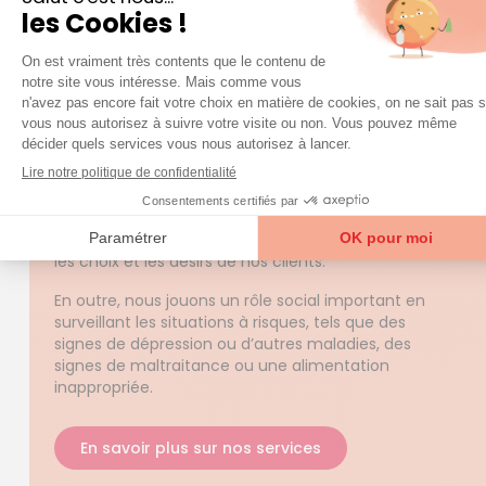
Azaé pour les personnes âgées ?
Faire appel à Azaé pour une aide à domicile ne se
limite pas seulement à l’assistance dans les
activités quotidiennes telles que se lever, s’habiller,
se nourrir, etc. Nous sommes engagés à établir une
relation étroite et sincère entre nos intervenants et
la personne qui a besoin d’assistance. Cela
implique de maintenir un lien avec la famille,
d’assurer une présence régulière, de discuter de
sujets d’intérêt commun, de fournir une assistance
pour les sorties à l’extérieur, et surtout de respecter
les choix et les désirs de nos clients.
En outre, nous jouons un rôle social important en
surveillant les situations à risques, tels que des
signes de dépression ou d’autres maladies, des
signes de maltraitance ou une alimentation
inappropriée.
En savoir plus sur nos services