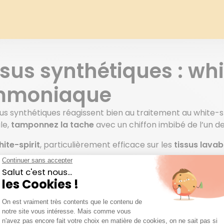
ssus synthétiques : whi
moniaque
sus synthétiques réagissent bien au traitement au white-s
le,
tamponnez la tache
avec un chiffon imbibé de l’un de
hite-spirit
, particulièrement efficace sur les
tissus lava
ous optez pour
l’ammoniaque
, diluez-la légèrement et te
traitement, saupoudrez de talc,
laissez agir 1 heure
puis 
érer la pièce pendant le nettoyage pour éviter l’inhalati