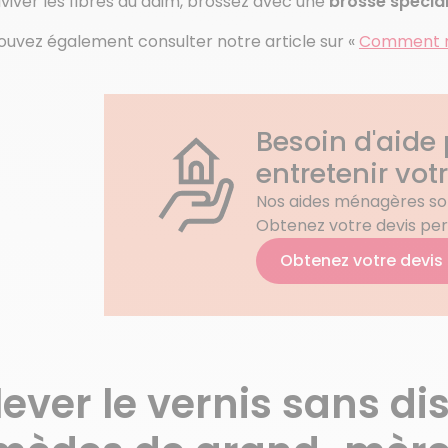
viver les fibres du daim, brossez avec une
brosse spécia
ouvez également consulter notre article sur «
Comment ne
Besoin d'aide
entretenir vot
Nos aides ménagères son
Obtenez votre devis per
Obtenez votre devis
lever le vernis sans dis