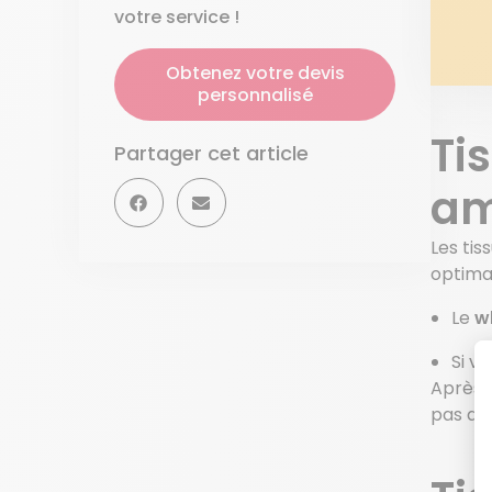
votre service !
Obtenez votre devis
personnalisé
Ti
Partager cet article
am
Les tis
optima
Le
w
Si v
Après 
pas d’a