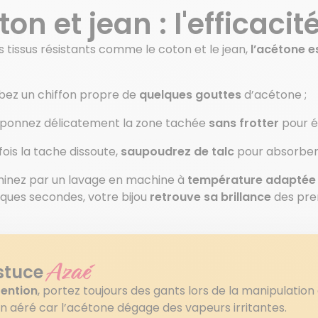
on et jean : l'efficacit
s tissus résistants comme le coton et le jean,
l’acétone es
bez un chiffon propre de
quelques gouttes
d’acétone ;
onnez délicatement la zone tachée
sans frotter
pour év
fois la tache dissoute,
saupoudrez de talc
pour absorber 
inez par un lavage en machine à
température adaptée 
lques secondes, votre bijou
retrouve sa brillance
des pre
Azaé
stuce
tention
, portez toujours des gants lors de la manipulation
n aéré car l’acétone dégage des vapeurs irritantes.