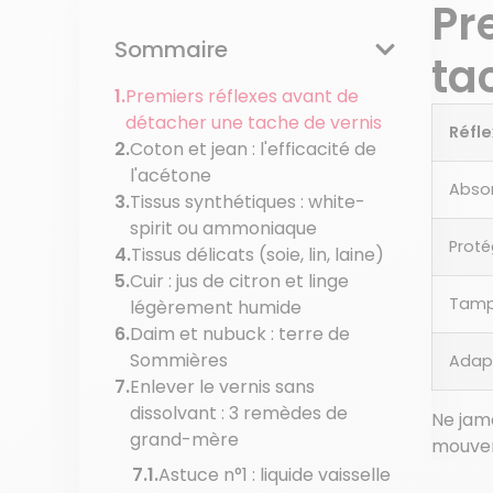
Pr
Sommaire
ta
Premiers réflexes avant de
détacher une tache de vernis
Réfl
Coton et jean : l'efficacité de
l'acétone
Abso
Tissus synthétiques : white-
spirit ou ammoniaque
Proté
Tissus délicats (soie, lin, laine)
Cuir : jus de citron et linge
Tamp
légèrement humide
Daim et nubuck : terre de
Sommières
Adapt
Enlever le vernis sans
dissolvant : 3 remèdes de
Ne jama
grand-mère
mouvem
Astuce n°1 : liquide vaisselle