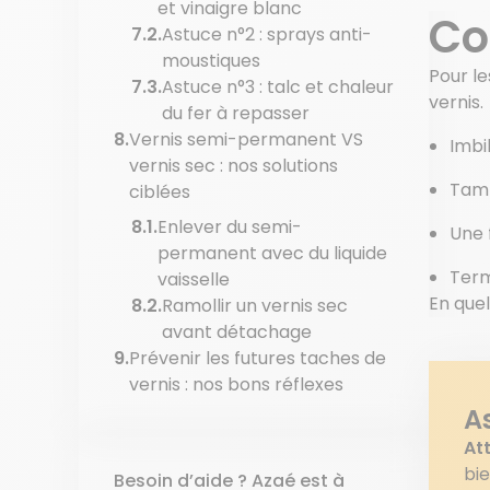
et vinaigre blanc
Cot
Astuce n°2 : sprays anti-
moustiques
Pour le
Astuce n°3 : talc et chaleur
vernis.
du fer à repasser
Vernis semi-permanent VS
Imbi
vernis sec : nos solutions
Tamp
ciblées
Enlever du semi-
Une 
permanent avec du liquide
Term
vaisselle
En que
Ramollir un vernis sec
avant détachage
Prévenir les futures taches de
vernis : nos bons réflexes
A
At
bie
Besoin d’aide ? Azaé est à