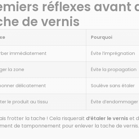
emiers réflexes avant
che de vernis
exe
Pourquoi
rber immédiatement
Évite l’imprégnation
ger la zone
Évite la propagation
onner délicatement
Soulève sans étaler
er le produit au tissu
Évite d’endommager
is frotter la tache ! Cela risquerait
d’étaler le vernis
et d
ent de tamponnement pour enlever la tache de vernis.