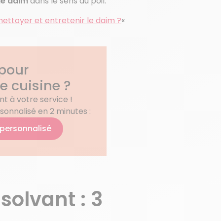
le daim
dans le sens du poil.
ttoyer et entretenir le daim ?
«
 pour
re cuisine ?
t à votre service !
sonnalisé en 2 minutes :
 personnalisé
solvant : 3