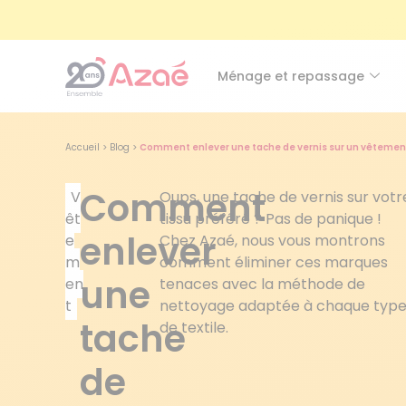
Ménage et repassage
Accueil
>
Blog
>
Comment enlever une tache de vernis sur un vêtemen
Comment
V
Oups, une tache de vernis sur votr
êt
tissu préféré ? Pas de panique !
enlever
e
Chez Azaé, nous vous montrons
m
comment éliminer ces marques
une
en
tenaces avec la méthode de
t
nettoyage adaptée à chaque typ
tache
de textile.
de