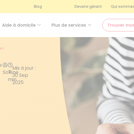
Blog
Devenir gérant
Qui sommes
Aide à domicile
Plus de services
Trouver mo
t ?
e
Mis à jour :
Solène
7
30 Sep
min
2025
e