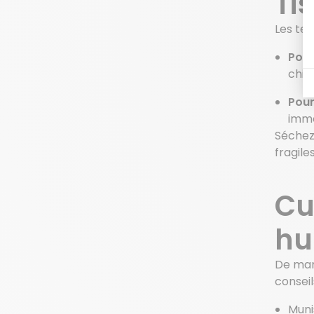
Tis
Les tex
Pour 
chif
Pour
immé
Séchez
fragile
Cu
hu
De man
conseil
Muni