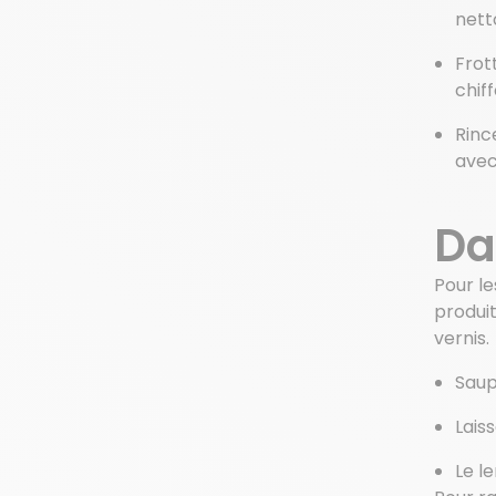
nett
Frot
chif
Rinc
avec
Da
Pour l
produi
vernis.
Saup
Lais
Le l