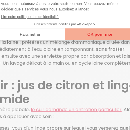
sus délicats (soie, lin,
tiles délicats nécessitent une approche plus
douce
.
la soie et le lin :
l’acétate s’avère être la solution la plu
fon blanc et tamponnez légèrement la tache
sans frott
 la laine :
préférez un mélange d’ammoniaque diluée dans 
diatement à l’eau claire en tamponnant,
sans frotter
.
 ensuite avec une serviette propre par absorption et
lai
s. Un lavage délicat à la main ou en cycle laine compléter
ir : jus de citron et li
mide
ière globale,
le cuir demande un entretien particulier
. Al
s à appliquer avec soin :
ssez-vous d’un linge propre sur lequel vous verserez
quel