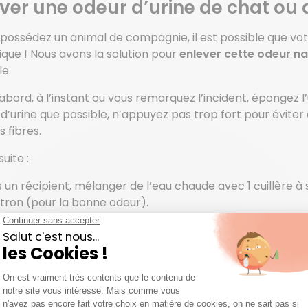
ver une odeur d’urine de chat ou 
s possédez un animal de compagnie, il est possible que v
que ! Nous avons la solution pour
enlever cette odeur 
e.
abord, à l’instant ou vous remarquez l’incident, épongez 
d’urine que possible, n’appuyez pas trop fort pour éviter
s fibres.
uite :
 un récipient, mélanger de l’eau chaude avec 1 cuillère à
itron (pour la bonne odeur).
z la solution sur l’endroit où l’animal a uriné.
n, laissez sécher : l’odeur et les traces d’urine auront disp
Vous souhaitez faire un