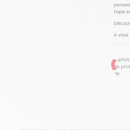
pensez 
tapis s
Découv
A vous l