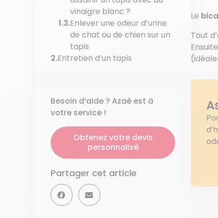
vinaigre blanc ?
Le
bic
Enlever une odeur d’urine
de chat ou de chien sur un
Tout d’
tapis
Ensuit
Entretien d’un tapis
(idéale
Besoin d’aide ? Azaé est à
A
votre service !
Pou
d’h
Obtenez votre devis
ode
personnalisé
Partager cet article