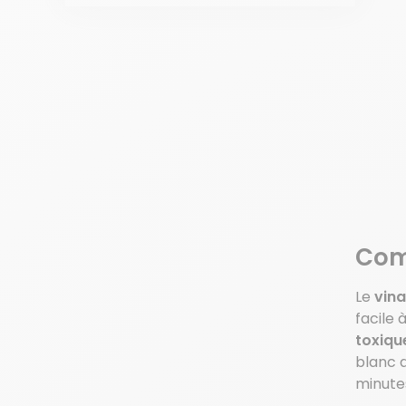
Comm
Le
vina
facile 
toxiqu
blanc a
minutes