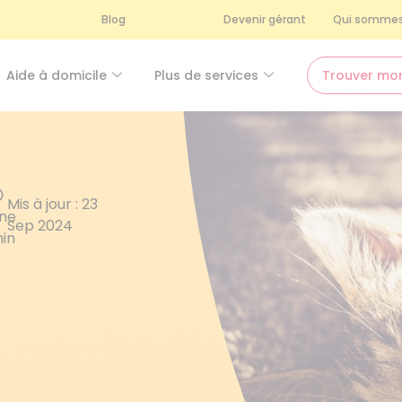
Blog
Devenir gérant
Qui sommes
Aide à domicile
Plus de services
Trouver mo
Mis à jour : 23
ène
Sep 2024
in