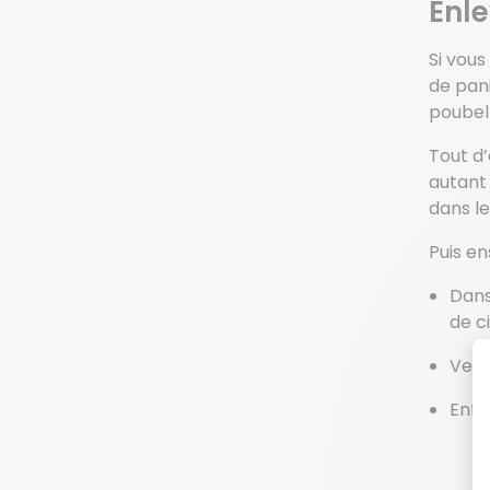
Enle
Si vou
de pani
poubell
Tout d’
autant 
dans le
Puis ens
Dans
de c
Verse
Enfi