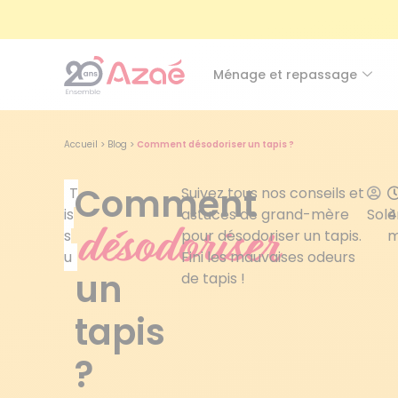
Ménage et repassage
Accueil
>
Blog
>
Comment désodoriser un tapis ?
Comment
T
Suivez tous nos conseils et
is
astuces de grand-mère
Sol
4
désodoriser
s
pour désodoriser un tapis.
m
u
Fini les mauvaises odeurs
un
de tapis !
tapis
?