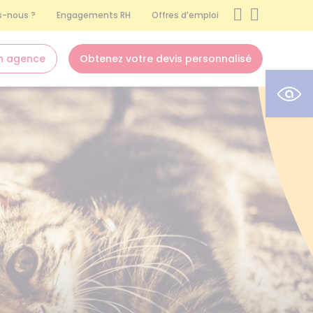
-nous ?
Engagements RH
Offres d’emploi
n agence
Obtenez votre devis personnalisé
Ouvr