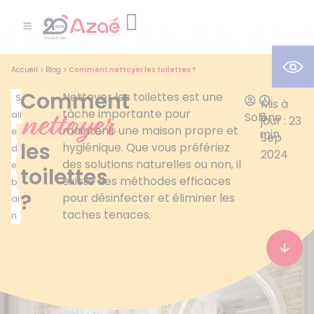
Ouv
Accueil
>
Blog
>
Comment nettoyer les toilettes ?
Comment
Nettoyer les toilettes est une
S
Mis à
nettoyer
tâche importante pour
all
Solène
5
jour : 23
maintenir une maison propre et
e
min
Sep
les
hygiénique. Que vous préfériez
d
2024
des solutions naturelles ou non, il
e
toilettes
existe des méthodes efficaces
b
?
pour désinfecter et éliminer les
ai
taches tenaces.
n