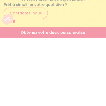
Prêt à simplifier votre quotidien ?
Contactez-nous
AZAÉ
Qui sommes-nous ?
Obtenez votre devis personnalisé
Nos services à la personne
Engagements qualité
Foire aux questions
Simulateur AICI
Trouver mon agence
NOUS REJOINDRE
Offres d’emploi
Nos engagements RH
RETROUVEZ-NOUS AUSSI SUR