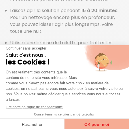
Laissez agir la solution pendant
15 à 20 minutes
.
Pour un nettoyage encore plus en profondeur,
vous pouvez laisser agir plus longtemps, voire
toute une nuit.
Utilisez une brosse de toilette pour frotter les
parois et le fond de la cuvette. Insistez
particulièrement sur les zones tachées ou
encrassées.
Tirez la chasse d’eau pour rincer la cuvette et
éliminer la solution de cristaux de soude et les
résidus.
Vous souhaitez faire un métier
qui a du sens ? Découvrez les