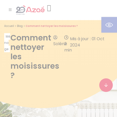
Ouv
Accueil
>
Blog
>
Comment nettoyer les moisissures ?
Comment
Mé
Mis à jour : 01 Oct
na
Solène
2
nettoyer
2024
ge
min
les
moisissures
?