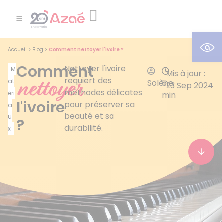
Ouv
Accueil
>
Blog
>
Comment nettoyer l'ivoire ?
Comment
Nettoyer l'ivoire
M
Mis à jour :
nettoyer
requiert des
at
Solène
5
23 Sep 2024
méthodes délicates
éri
min
l'ivoire
pour préserver sa
a
beauté et sa
u
?
durabilité.
x