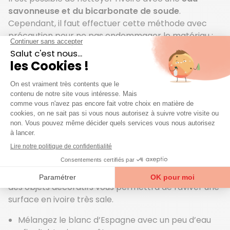
savonneuse et du bicarbonate de soude
.
Cependant, il faut effectuer cette méthode avec
précaution pour ne pas endommager le matériau :
Diluez une à deux cuillères de bicarbonate dans
votre eau savonneuse.
Passez votre éponge sur l’ivoire et rincez à l’eau
claire.
Utilisez un chiffon en microfibres pour le sécher.
Le blanc d’Espagne
Appelée aussi
blanc de Meudon
, cette poudre
blanche utilisée depuis la Renaissance pour nettoyer
des objets décoratifs vous permettra de raviver une
surface en ivoire très sale.
Mélangez le blanc d’Espagne avec un peu d’eau