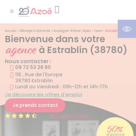
Ouv
Accueil
>
Ménage à domicile
>
Auvergne-Rhône-Alpes
>
Isere
>
Estrablin
Bienvenue dans votre
agence
à Estrablin (38780)
Nous contacter :
09 72 53 28 60
116 , Rue de l'Europe
38780 Estrablin
Lundi au Vendredi : 09h-12h et 14h-17h
Je découvre les offres d'emploi
Je prends contact
4.5/5
1901 avis certifiés
50%
d'avance