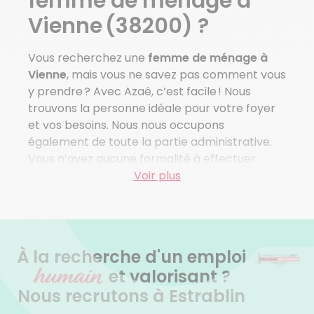
femme de ménage à
Ampuis
Vienne (38200) ?
St Cyr Sur Le Rhone
Voir plus de villes
Vous recherchez une
femme de ménage à
Vienne
, mais vous ne savez pas comment vous
y prendre ? Avec Azaé, c’est facile ! Nous
trouvons la personne idéale pour votre foyer
et vos besoins. Nous nous occupons
également de toute la partie administrative.
Vous n’avez aucune formalité à effectuer
vous-même.
Voir plus
Quel plaisir de rentrer le soir dans une maison
propre et parfaitement rangée ! Sans avoir eu
à faire le moindre effort… Vivez cette
À la recherche d'un emploi
expérience tous les jours en
faisant appel à
humain
une femme de ménage à Vienne
. Elle prendra
et valorisant ?
soin de votre intérieur afin que vous puissiez
Nous recrutons à Estrablin
vraiment en profiter pendant vos temps