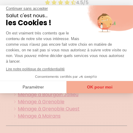
4.5/5
1901 avis certifiés
Agences et zones
d'interventions
Toutes nos agences présentes
dans le
38 (Isere)
Ménage à Bourgoin Jallieu
Ménage à Grenoble
Ménage à Grenoble Ouest
Ménage à Moirans