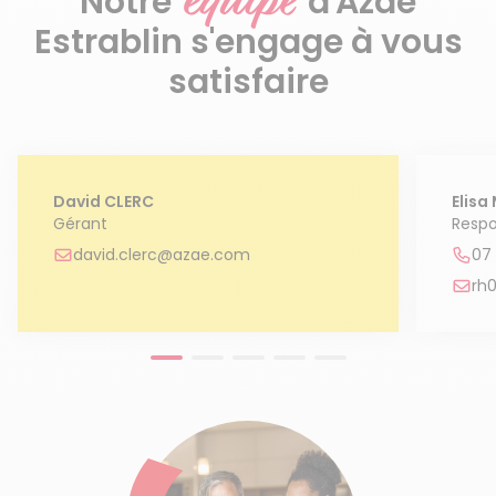
équipe
Notre
d'Azaé
Estrablin s'engage à vous
satisfaire
David CLERC
Elisa
Gérant
Respo
david.clerc@azae.com
07 
rh