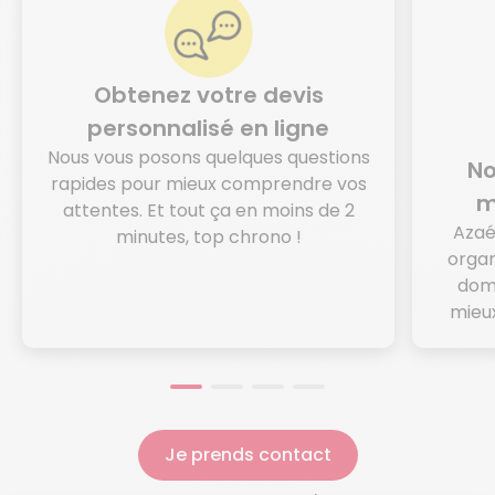
Obtenez votre devis
personnalisé en ligne
Nous vous posons quelques questions
No
rapides pour mieux comprendre vos
m
attentes. Et tout ça en moins de 2
Azaé
minutes, top chrono !
organ
domi
mieux
Je prends contact