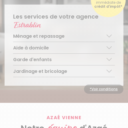
immédiate de
crédit d'impôt*
Les services de votre agence
Estrablin
Ménage et repassage
Aide à domicile
Ménage régulier
Ménage ponctuel
Garde d'enfants
Aide aux personnes âgées
Repassage à domicile
Téléassistance pour personnes âgées
Jardinage et bricolage
Garde d’enfants de plus de 3 ans
Accompagnement du handicap
Découvrir le service
Entretien régulier
Découvrir le service
Découvrir le service
Entretien ponctuel
*Voir conditions
Découvrir le service
AZAÉ VIENNE