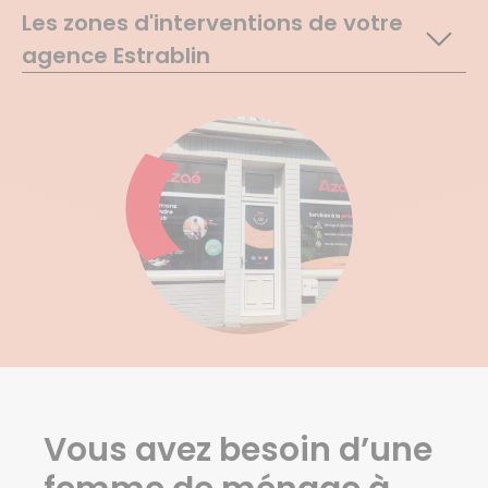
Les zones d'interventions de votre
agence Estrablin
Chuzelles
Jardin
Luzinay
Serpaize
Seyssuel
Vienne
Villette De Vienne
Les Roches De Condrieu
St Just Chaleyssin
Chasse Sur Rhone
Estrablin
Eyzin Pinet
Oytier St Oblas
Vous avez besoin d’une
Pont Eveque
Septeme