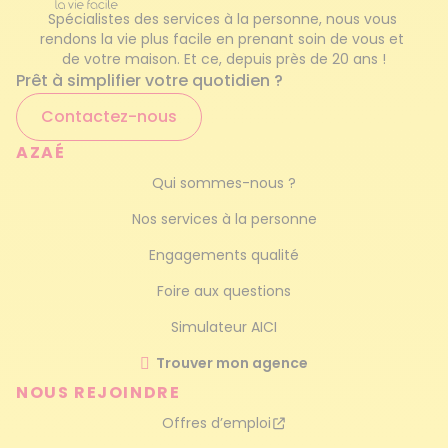
temps ou baby-sitter occasionnel, dites-nous
Garde d'enfants occasionnel
Spécialistes des services à la personne, nous vous 
ce qui vous convient le mieux. Nous travaillons
rendons la vie plus facile en prenant soin de vous et 
avec des
professionnelles formées
pour
de votre maison. Et ce, depuis près de 20 ans !
Service de femme de ménage
prendre soin des tout-petits et des plus
Prêt à simplifier votre quotidien ?
grands.
Ménage haut de gamme
Contactez-nous
Notre agence propose également des
AZAÉ
prestations d
’auxiliaire de vie
pour vos
Qui sommes-nous ?
parents âgés ou en situation de handicap.
Prendre soin de ses proches dépendants est
Nos services à la personne
une lourde charge et vous ne pouvez pas tout
Engagements qualité
faire seul. En demandant du relais, vous vous
préservez de l’épuisement et leur offrez des
Foire aux questions
moments de meilleure qualité ! Une auxiliaire
Simulateur AICI
de vie, c’est une présence rassurante et
bienveillante qui redonne le sourire. C’est un
Trouver mon agence
accompagnement dans les gestes du
NOUS REJOINDRE
quotidien pour mieux vivre les difficultés.
Offres d’emploi