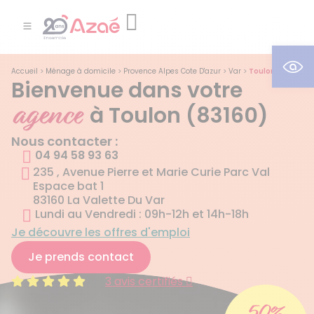
Ouv
Accueil
>
Ménage à domicile
>
Provence Alpes Cote D'azur
>
Var
>
Toulon
Bienvenue dans votre
agence
à Toulon (83160)
Nous contacter :
04 94 58 93 63
235 , Avenue Pierre et Marie Curie Parc Val
Espace bat 1
83160 La Valette Du Var
Lundi au Vendredi : 09h-12h et 14h-18h
Je découvre les offres d'emploi
Je prends contact
5/5
3 avis certifiés
50%