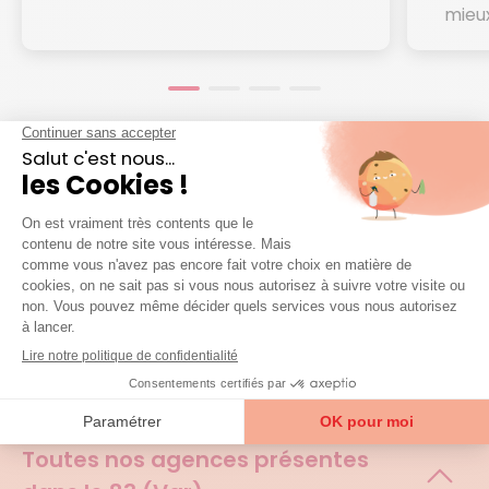
mieux
Je prends contact
5/5
3 avis certifiés
Agences et zones
d'interventions
Toutes nos agences présentes