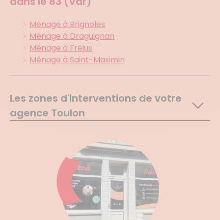
dans le
83 (Var)
Ménage à Brignoles
Ménage à Draguignan
Ménage à Fréjus
Ménage à Saint-Maximin
Les zones d'interventions de votre
agence Toulon
Toulon
La Garde
La Valette Du Var
Le Revest Les Eaux
Belgentier
La Farlede
Sollies Pont
Sollies Toucas