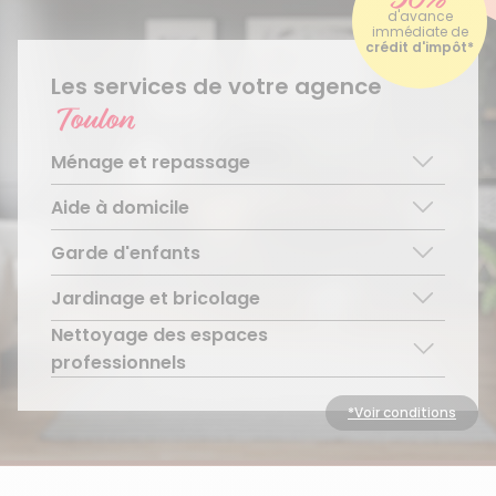
d'avance
immédiate de
crédit d'impôt*
Les services de votre agence
Toulon
Ménage et repassage
Aide à domicile
Ménage régulier
Ménage ponctuel
Garde d'enfants
Aide aux personnes âgées
Repassage à domicile
Téléassistance pour personnes âgées
Jardinage et bricolage
Garde d’enfants de plus de 3 ans
Accompagnement du handicap
Découvrir le service
Nettoyage des espaces
Entretien régulier
Découvrir le service
Découvrir le service
professionnels
Entretien ponctuel
Découvrir le service
*Voir conditions
Découvrir le service