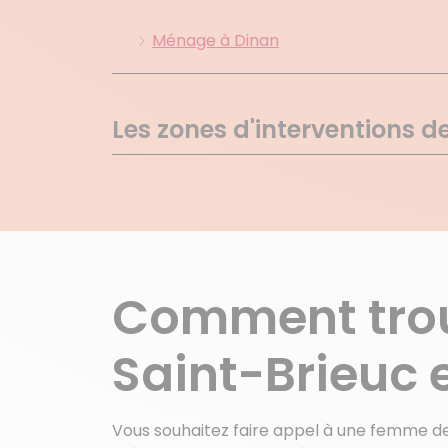
Ménage à Dinan
Les zones d'interventions d
Andel
Brehand
Caroual
Coetmieux
Erquy
Comment tro
Frehel
Graces
Saint-Brieuc 
Henanbihen
Hillion
Voir plus de villes
Vous souhaitez faire appel à une femme de