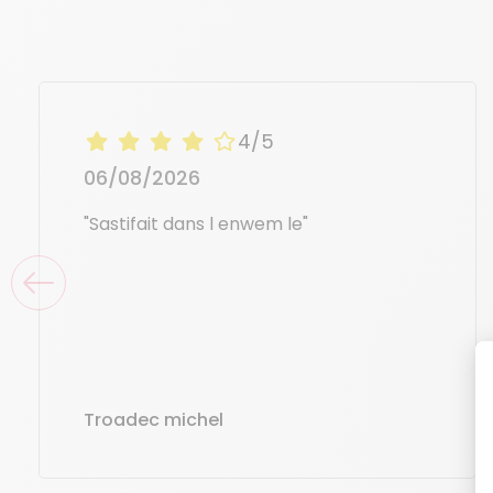
4/5
06/08/2026
"Sastifait dans l enwem le"
Troadec michel