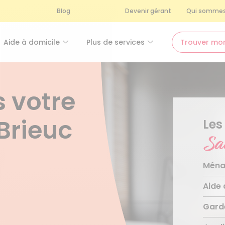
Blog
Devenir gérant
Qui sommes
Aide à domicile
Plus de services
Trouver mo
 votre
 Brieuc
Les
Sa
Ména
Aide 
Ména
Mén
Gard
Aide
Repa
Télé