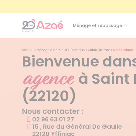
Ménage et repassage
Accueil
>
Ménage à domicile
>
Bretagne
>
Cotes D'armor
>
Saint Brieuc
Bienvenue dans
agence
à Saint
(22120)
Nous contacter :
02 96 63 01 27
15 , Rue du Général De Gaulle
22120 Yffiniac