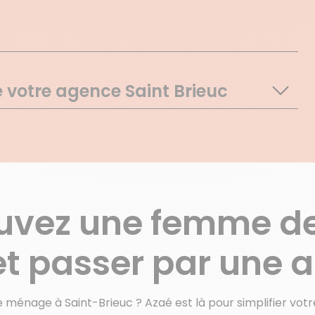
e votre agence Saint Brieuc
Binic
Bringolo
Chatelaudren
Creac H Tregueux
Etables Sur Mer
uvez une femme d
Gourlan Graces
Guingamp
et passer par une 
Henansal
 ménage à Saint-Brieuc ? Azaé est là pour simplifier vot