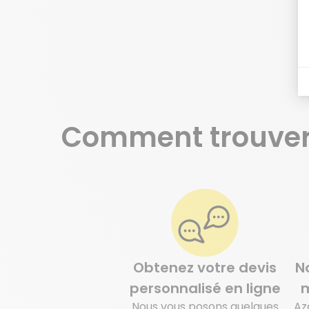
Comment trouve
Je prends contact
Obtenez votre devis
N
personnalisé en ligne
m
Nous vous posons quelques
Az