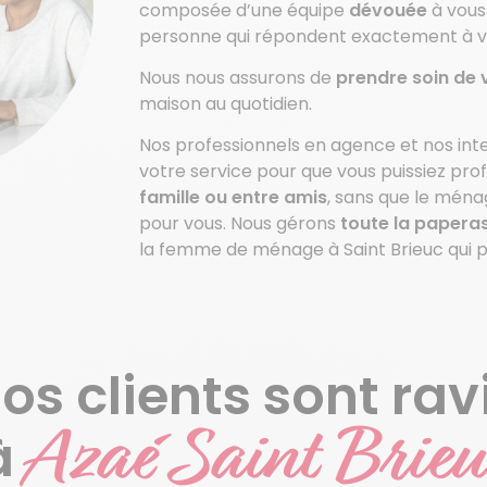
composée d’une équipe
dévouée
à vous 
personne qui répondent exactement à v
Nous nous assurons de
prendre soin de 
maison au quotidien.
Nos professionnels en agence et nos int
votre service pour que vous puissiez pro
famille ou entre amis
, sans que le ména
pour vous. Nous gérons
toute la papera
la femme de ménage à Saint Brieuc qui pr
os clients sont rav
Azaé Saint Brieu
à