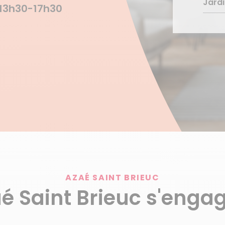
Jardi
Gard
Acc
 13h30-17h30
Déc
Entr
Déc
Déc
Entr
Déc
AZAÉ SAINT BRIEUC
é Saint Brieuc s'engag