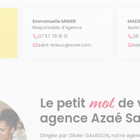
Emmanuelle MINIER
MADE
Responsable d'agence
Assis
07 57 76 16 13
06
m
saint-brieuc@azae.com
sa
mot
Le petit
de 
agence Azaé Sa
Dirigée par Olivier GALISSON, notre agen