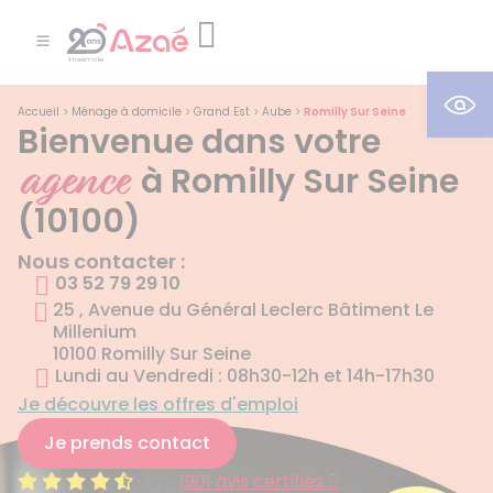
Ouv
Accueil
>
Ménage à domicile
>
Grand Est
>
Aube
>
Romilly Sur Seine
Bienvenue dans votre
agence
à Romilly Sur Seine
(10100)
Nous contacter :
03 52 79 29 10
25 , Avenue du Général Leclerc Bâtiment Le
Millenium
10100 Romilly Sur Seine
Lundi au Vendredi : 08h30-12h et 14h-17h30
Je découvre les offres d'emploi
Je prends contact
4.5/5
1901 avis certifiés