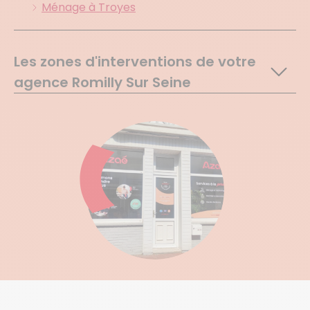
Ménage à Troyes
Les zones d'interventions de votre
agence Romilly Sur Seine
Crancey
Gelannes
La Fosse Corduan
Ossey Les Trois Maisons
Pars Les Romilly
Romilly Sur Seine
St Hilaire Sous Romilly
St Loup De Buffigny
St Martin De Bossenay
Bessy
Chauchigny
Droupt St Basle