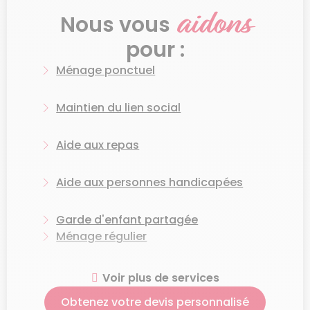
aidons
Romilly-sur-Seine : que
Nous vous
lui déléguer ?
pour :
Ménage ponctuel
Pour vous faciliter la vie, une femme de
ménage à Romilly-sur-Seine effectue toutes
Maintien du lien social
les tâches indispensables
à la propreté de
votre espace de vie :
Aide aux repas
Ménage régulier ou occasionnel
Aide aux personnes handicapées
Vaisselle
Nettoyage de la cuisine : plans de travail,
Garde d'enfant partagée
évier, sols, etc.
Ménage régulier
Repassage
Aide aux courses
Voir plus de services
Lavage du linge
Obtenez votre devis personnalisé
Désinfection des toilettes