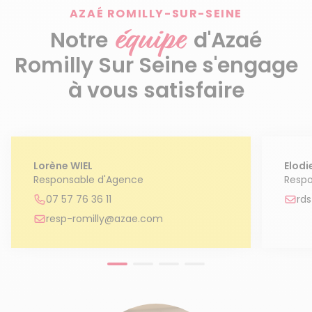
AZAÉ ROMILLY-SUR-SEINE
équipe
Notre
d'Azaé
Romilly Sur Seine s'engage
à vous satisfaire
Lorène WIEL
Elodi
Responsable d'Agence
Respo
07 57 76 36 11
rd
resp-romilly@azae.com