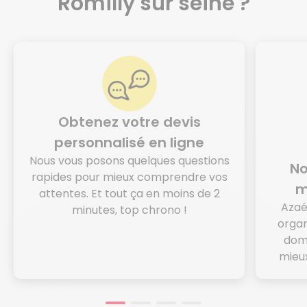
Romilly sur seine ?
Obtenez votre devis
personnalisé en ligne
Nous vous posons quelques questions
No
rapides pour mieux comprendre vos
m
attentes. Et tout ça en moins de 2
Azaé
minutes, top chrono !
organ
domi
mieux