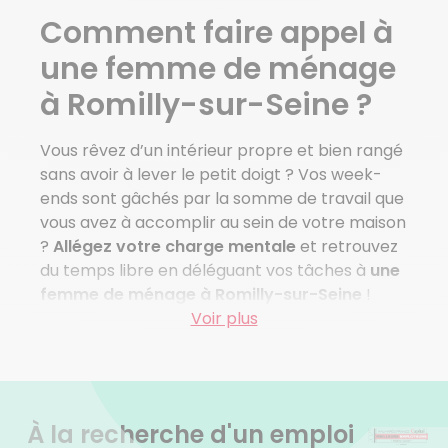
Droupt Ste Marie
Comment faire appel à
Etrelles Sur Aube
Les Grandes Chapelles
une femme de ménage
Longueville Sur Aube
à Romilly-sur-Seine ?
Mesgrigny
Voir plus de villes
Vous rêvez d’un intérieur propre et bien rangé
sans avoir à lever le petit doigt ? Vos week-
ends sont gâchés par la somme de travail que
vous avez à accomplir au sein de votre maison
?
Allégez votre charge mentale
et retrouvez
du temps libre en déléguant vos tâches à
une
femme de ménage à Romilly-sur-Seine
!
Voir plus
Le temps passe vite et le consacrer à
repasser ou à nettoyer les sols n’est pas du
goût de tous. Si vous voulez avoir plus de
temps pour vous et vos proches, sans
À la recherche d'un emploi
culpabiliser de laisser votre espace de vie en