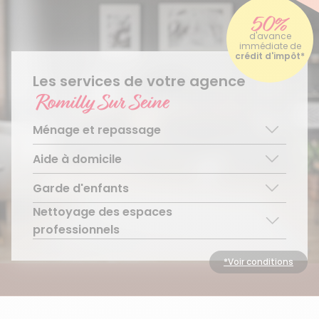
50%
d'avance
immédiate de
crédit d'impôt*
Les services de votre agence
Romilly Sur Seine
Ménage et repassage
Aide à domicile
Ménage régulier
Ménage ponctuel
Garde d'enfants
Aide aux personnes âgées
Repassage à domicile
Téléassistance pour personnes âgées
Nettoyage des espaces
Garde d’enfants de plus de 3 ans
Accompagnement du handicap
Découvrir le service
professionnels
Découvrir le service
Découvrir le service
Découvrir le service
*Voir conditions