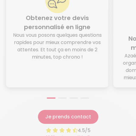
Obtenez votre devis
personnalisé en ligne
Nous vous posons quelques questions
No
rapides pour mieux comprendre vos
m
attentes. Et tout ça en moins de 2
Azaé
minutes, top chrono !
organ
domi
mieux
Je prends contact
4.5/5