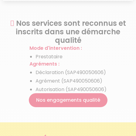
Ménage avant / après
Nos services sont reconnus et
déménagement
Chèque Emploi Service Universel
inscrits dans une démarche
(CESU)
qualité
Mode d'intervention :
Aide aux personnes âgées
Prestataire
Agréments :
Garde de personnes âgées
Déclaration (SAP490050606)
Agrément (SAP490050606)
Tarifs de femme de ménage
Autorisation (SAP490050606)
Nos engagements qualité
Aides financières au ménage
Crédit d'impôt
Repassage à domicile