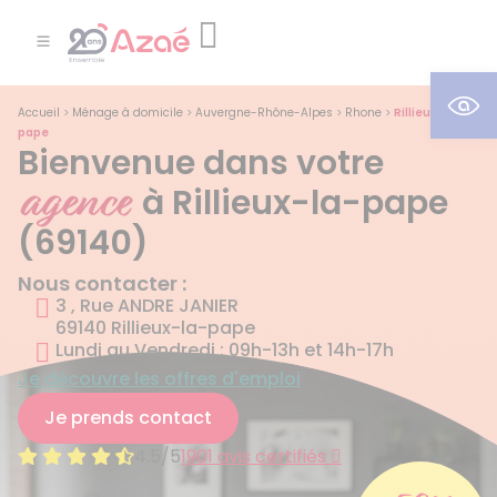
Ouv
Accueil
>
Ménage à domicile
>
Auvergne-Rhône-Alpes
>
Rhone
>
Rillieux-la-
pape
Bienvenue dans votre
agence
à Rillieux-la-pape
(69140)
Nous contacter :
3 , Rue ANDRE JANIER
69140 Rillieux-la-pape
Lundi au Vendredi : 09h-13h et 14h-17h
Je découvre les offres d'emploi
Je prends contact
4.5/5
1901 avis certifiés