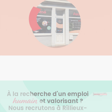
Rillieux La Pape
Caluire Et Cuire
Sathonay Camp
Sathonay Village
À la recherche d'un emploi
humain
et valorisant ?
Nous recrutons à Rillieux-