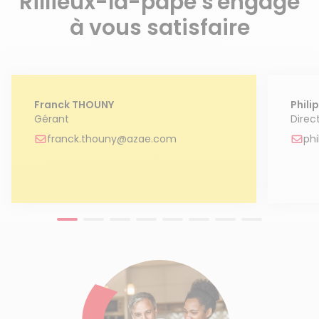
Rillieux-la-pape s'engage
à vous satisfaire
Franck THOUNY
Phil
Gérant
Direct
franck.thouny@azae.com
ph