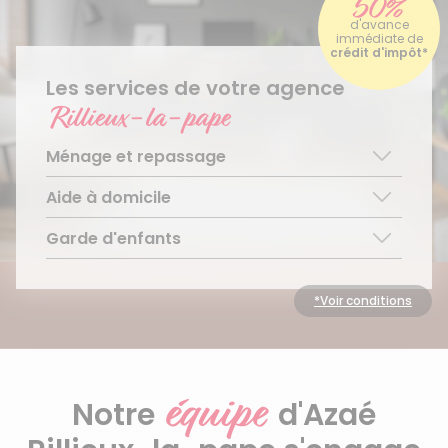
50%
d'avance
immédiate de
crédit d'impôt*
Les services de votre agence
Rillieux-la-pape
Ménage et repassage
Aide à domicile
Ménage régulier
Ménage ponctuel
Garde d'enfants
Aide aux personnes âgées
Repassage à domicile
Téléassistance pour personnes âgées
Garde d’enfants de plus de 3 ans
Accompagnement du handicap
Découvrir le service
*Voir conditions
Découvrir le service
Découvrir le service
équipe
Notre
d'Azaé