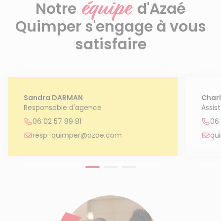
équipe
Notre
d'Azaé
Quimper s'engage à vous
satisfaire
Sandra DARMAN
Char
Responsable d'agence
Assis
06 02 57 89 81
06
resp-quimper@azae.com
qu