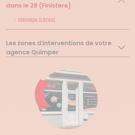
dans le
29 (Finistere)
Ménage à Brest
Les zones d'interventions de votre
agence Quimper
Quimper
Douarnenez
Kerlaz
Le Juch
Pouldergat
Poullan Sur Mer
Treboul
Combrit
Plomeur
Pont L Abbe