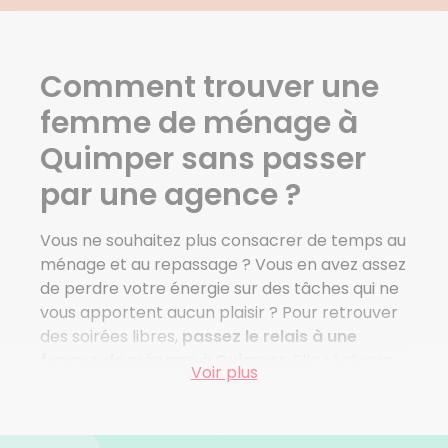
St Jean Trolimon
Tremeoc
Melgven
Comment trouver une
Rosporden
St Yvi
femme de ménage à
Tourch
Quimper sans passer
Cast
Chateaulin
par une agence ?
Fouesnant
Pleuven
Vous ne souhaitez plus consacrer de temps au
St Evarzec
ménage et au repassage ? Vous en avez assez
Guengat
de perdre votre énergie sur des tâches qui ne
vous apportent aucun plaisir ? Pour retrouver
Voir plus de villes
des soirées libres,
passez le relais à une
femme de ménage à Quimper
. Elle réalisera
Voir plus
toutes les corvées qui vous empêchent de
vous détendre lorsque vous rentrez chez vous.