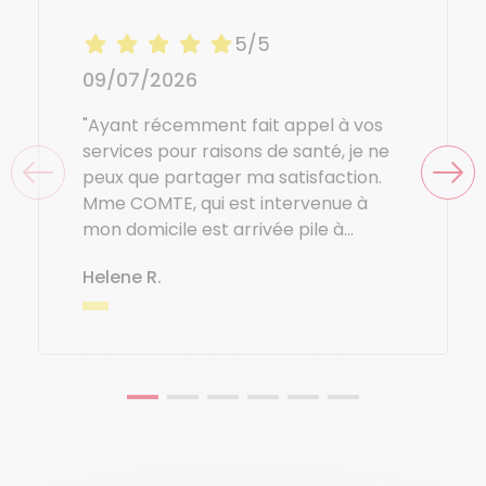
5/5
09/07/2026
"Ayant récemment fait appel à vos
services pour raisons de santé, je ne
peux que partager ma satisfaction.
Mme COMTE, qui est intervenue à
mon domicile est arrivée pile à
l'heure.
Helene R.
Elle a été très agréable, rapide et
efficace.
Ne ne peux que la recommander ainsi
que votre établissement"