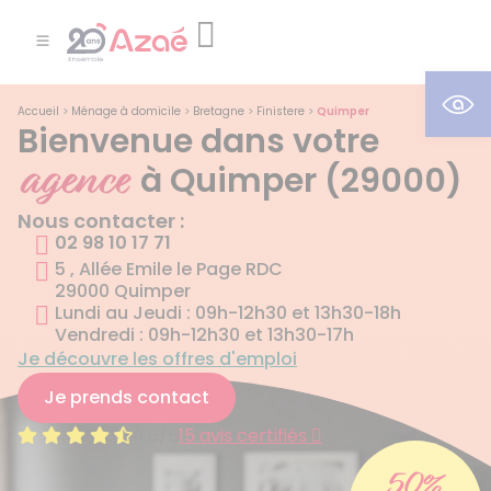
Ouv
Accueil
>
Ménage à domicile
>
Bretagne
>
Finistere
>
Quimper
Bienvenue dans votre
agence
à Quimper (29000)
Nous contacter :
02 98 10 17 71
5 , Allée Emile le Page RDC
29000 Quimper
Lundi au Jeudi : 09h-12h30 et 13h30-18h
Vendredi : 09h-12h30 et 13h30-17h
Je découvre les offres d'emploi
Je prends contact
4.6/5
15 avis certifiés
50%