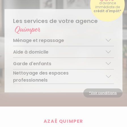
d'avance
immédiate de
crédit d'impôt*
Les services de votre agence
Quimper
Ménage et repassage
Aide à domicile
Ménage régulier
Ménage ponctuel
Garde d'enfants
Aide aux personnes âgées
Repassage à domicile
Téléassistance pour personnes âgées
Nettoyage des espaces
Garde d’enfants de plus de 3 ans
Accompagnement du handicap
Découvrir le service
professionnels
Découvrir le service
Découvrir le service
Découvrir le service
*Voir conditions
AZAÉ QUIMPER