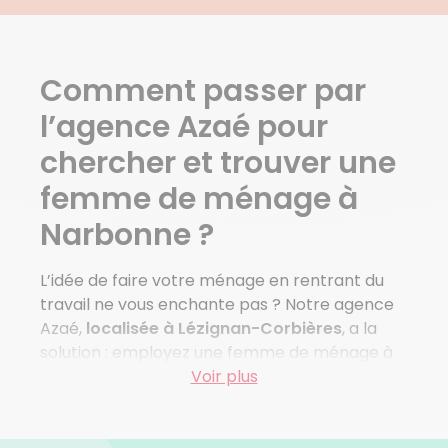
Canet
Castelnau D Aude
Conilhac Corbieres
Comment passer par
Coursan
Cruscades
l’agence Azaé pour
Cuxac D Aude
chercher et trouver une
Douzens
femme de ménage à
Voir plus de villes
Narbonne ?
L’idée de faire votre ménage en rentrant du
travail ne vous enchante pas ? Notre agence
Azaé,
localisée à Lézignan-Corbières
, a la
solution : employez une femme de ménage à
Narbonne dès aujourd’hui. Véritable
Voir plus
partenaire du quotidien
, elle garde votre
intérieur impeccable, tout au long de la