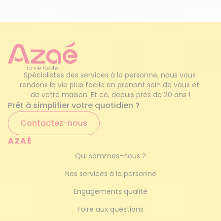
Crédit d'impôt
et semis, nettoyage de la terrasse et du
mobilier, etc. Pour votre entière satisfaction, ils
Repassage à domicile
interviennent rapidement et efficacement !
Garde d'enfants occasionnel
Vous recherchez une
Spécialistes des services à la personne, nous vous 
aide à domicile à
Service de femme de ménage
rendons la vie plus facile en prenant soin de vous et 
de votre maison. Et ce, depuis près de 20 ans !
Narbonne ?
Prêt à simplifier votre quotidien ?
Ménage haut de gamme
Contactez-nous
Pour vous
simplifier le quotidien
, couplez vos
heures de ménage avec des prestations
AZAÉ
d’aide à domicile. Avec Azaé Narbonne, c’est
Qui sommes-nous ?
possible !
Nos services à la personne
Vous avez un
parent âgé
ou en
situation de
handicap
dans votre famille ? Vous pouvez
Engagements qualité
aussi compter sur nous pour trouver
Foire aux questions
l’
auxiliaire de vie
correspondant à vos