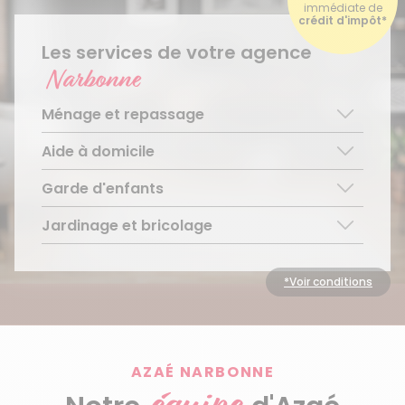
immédiate de
crédit d'impôt*
Les services de votre agence
Narbonne
Ménage et repassage
Aide à domicile
Ménage régulier
Ménage ponctuel
Garde d'enfants
Aide aux personnes âgées
Repassage à domicile
Téléassistance pour personnes âgées
Jardinage et bricolage
Garde d’enfants de plus de 3 ans
Accompagnement du handicap
Découvrir le service
Entretien régulier
Découvrir le service
Découvrir le service
Entretien ponctuel
*Voir conditions
Découvrir le service
AZAÉ NARBONNE