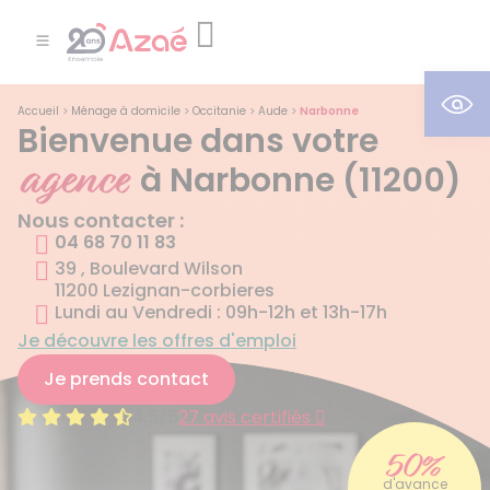
Ouv
Accueil
>
Ménage à domicile
>
Occitanie
>
Aude
>
Narbonne
Bienvenue dans votre
agence
à Narbonne (11200)
Nous contacter :
04 68 70 11 83
39 , Boulevard Wilson
11200 Lezignan-corbieres
Lundi au Vendredi : 09h-12h et 13h-17h
Je découvre les offres d'emploi
Je prends contact
4.5/5
27 avis certifiés
50%
d'avance