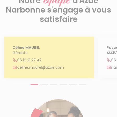
équipe
Notre
d'Azaé
Narbonne s'engage à vous
satisfaire
Céline MAUREL
Pasc
Gérante
ASSIS
06 12 21 27 42
06 
celine.maurel@azae.com
na