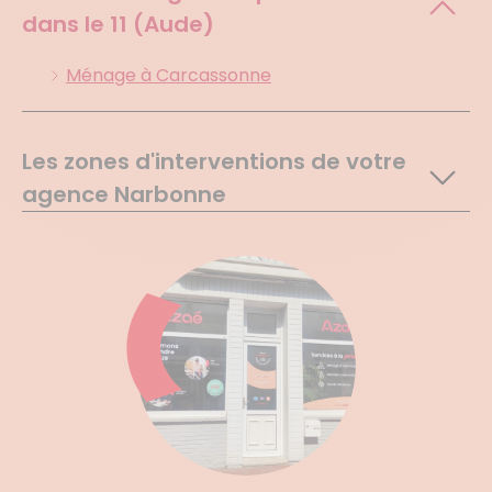
dans le
11 (Aude)
Ménage à Carcassonne
Les zones d'interventions de votre
agence Narbonne
Argeliers
Argens Minervois
Armissan
Azille
Bages
Bizanet
Bize Minervois
Blomac
Boutenac
Camplong D Aude