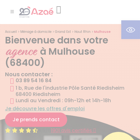
Ouv
Accueil
>
Ménage à domicile
>
Grand Est
>
Haut Rhin
>
Mulhouse
Bienvenue dans votre
agence
à Mulhouse
(68400)
Nous contacter :
03 89 54 16 84
1 b, Rue de l'industrie Pôle Santé Riedisheim
68400 Riedisheim
Lundi au Vendredi : 09h-12h et 14h-18h
Je découvre les offres d'emploi
Je prends contact
4.5/5
1901 avis certifiés