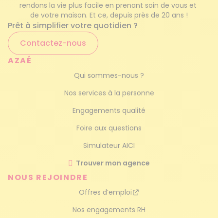
rendons la vie plus facile en prenant soin de vous et 
Ménage haut de gamme
Que ce soit pour des interventions ponctuelles
de votre maison. Et ce, depuis près de 20 ans !
Prêt à simplifier votre quotidien ?
comme un ménage de printemps ou un
service régulier, nous nous adaptons à vos
Contactez-nous
attentes !
AZAÉ
Vous recherchez une
Qui sommes-nous ?
aide à domicile à
Nos services à la personne
Mulhouse ? Azaé est là !
Engagements qualité
Foire aux questions
Chez Azaé, nous ne proposons pas
Simulateur AICI
uniquement des prestations de femme de
ménage à Mulhouse ! Nos intervenants
Trouver mon agence
s’occupent également de la garde d’enfants
NOUS REJOINDRE
et de l’accompagnement de vos proches
Offres d’emploi
âgés ou dépendants. Avec nous, aucun frais
caché et une prise en charge complète des
Nos engagements RH