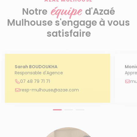
équipe
Notre
d'Azaé
Mulhouse s'engage à vous
satisfaire
Sarah BOUDOUKHA
Moni
Responsable d'Agence
Appre
07 48 79 71 71
mu
resp-mulhouse@azae.com