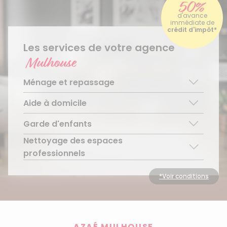
50%
d'avance
immédiate de
crédit d'impôt*
Les services de votre agence
Mulhouse
Ménage et repassage
Aide à domicile
Ménage régulier
Ménage ponctuel
Garde d'enfants
Aide aux personnes âgées
Repassage à domicile
Téléassistance pour personnes âgées
Nettoyage des espaces
Garde d’enfants de plus de 3 ans
Accompagnement du handicap
Découvrir le service
professionnels
Découvrir le service
Découvrir le service
Découvrir le service
*Voir conditions
AZAÉ MULHOUSE