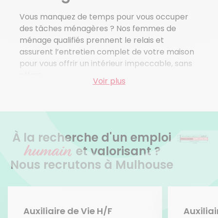
Thann
Vous manquez de temps pour vous occuper
Uffholtz
des tâches ménagères ? Nos femmes de
Wattwiller
ménage qualifiés prennent le relais et
Wittelsheim
assurent l’entretien complet de votre maison
Wittenheim
pour vous offrir un intérieur impeccable, sans
Steinbach
effort.
Vieux Thann
Voir plus
Avec
Azaé Mulhouse
, tout est pensé pour
vous simplifier la vie : prestations
personnalisées, organisation adaptée à vos
besoins et prise en charge des démarches
À la recherche d'un emploi
administratives. En quelques jours seulement,
humain
et valorisant ?
nos services sont mis en place et votre
Nous recrutons à Mulhouse
logement retrouve toute sa propreté.
Pour plus de flexibilité, nos équipes peuvent
aussi intervenir le week-end afin de s’ajuster à
votre emploi du temps. Vous souhaitez
Auxiliaire de Vie H/F
Auxiliai