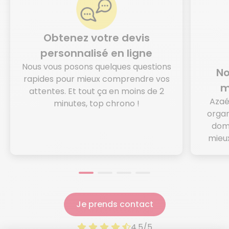
Obtenez votre devis
personnalisé en ligne
Nous vous posons quelques questions
No
rapides pour mieux comprendre vos
m
attentes. Et tout ça en moins de 2
Azaé
minutes, top chrono !
organ
domi
mieux
Je prends contact
4.5/5