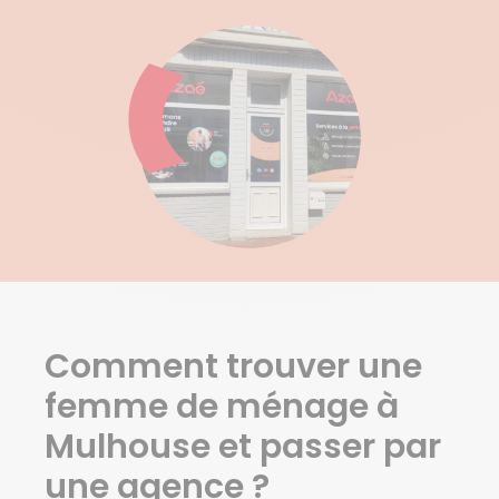
Baldersheim
Battenheim
Berrwiller
Brunstatt
Cernay
Hartmannswiller
Illzach
Kingersheim
Lutterbach
Mulhouse
Pfastatt
Pulversheim
Reiningue
Comment trouver une
Richwiller
Riedisheim
femme de ménage à
Rixheim
Mulhouse et passer par
Ruelisheim
Sausheim
une agence ?
Staffelfelden