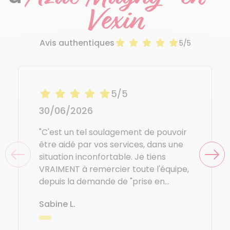
Vexin
Avis authentiques
5/5
5/5
30/06/2026
"C'est un tel soulagement de pouvoir
être aidé par vos services, dans une
situation inconfortable. Je tiens
VRAIMENT à remercier toute l'équipe,
depuis la demande de "prise en
charge " ... jusqu'aux "aides
Sabine L.
ménagères" pour leur efficacité et
leur gentillesse."