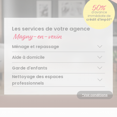
50%
d'avance
immédiate de
crédit d'impôt*
Les services de votre agence
Magny-en-vexin
Ménage et repassage
Aide à domicile
Ménage régulier
Ménage ponctuel
Garde d'enfants
Aide aux personnes âgées
Repassage à domicile
Téléassistance pour personnes âgées
Nettoyage des espaces
Garde d’enfants de plus de 3 ans
Accompagnement du handicap
Découvrir le service
professionnels
Découvrir le service
Découvrir le service
Découvrir le service
*Voir conditions