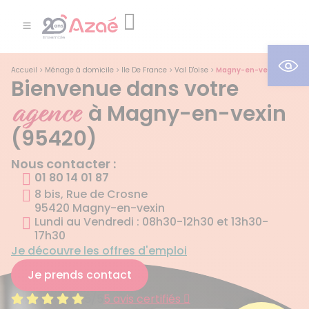
Ouv
Accueil
>
Ménage à domicile
>
Ile De France
>
Val D'oise
>
Magny-en-vexin
Bienvenue dans votre
agence
à Magny-en-vexin
(95420)
Nous contacter :
01 80 14 01 87
8 bis, Rue de Crosne
95420 Magny-en-vexin
Lundi au Vendredi : 08h30-12h30 et 13h30-
17h30
Je découvre les offres d'emploi
Je prends contact
5/5
5 avis certifiés