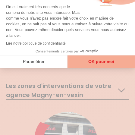
Agences et zones
d'interventions
Toutes nos agences présentes
dans le
95 (Val d'oise)
Ménage à Montigny-lès-Cormeilles
Les zones d'interventions de votre
agence Magny-en-vexin
Ableiges
Aincourt
Ambleville
Amenucourt