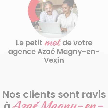
mot
Le petit
de votre
agence Azaé Magny-en-
Vexin
Nos clients sont ravis
Azaé Magny-en-
à