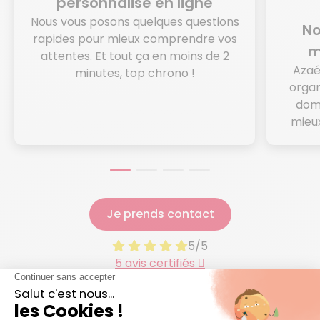
personnalisé en ligne
Nous vous posons quelques questions
No
rapides pour mieux comprendre vos
m
attentes. Et tout ça en moins de 2
Azaé
minutes, top chrono !
organ
domi
mieux
Je prends contact
5/5
5 avis certifiés