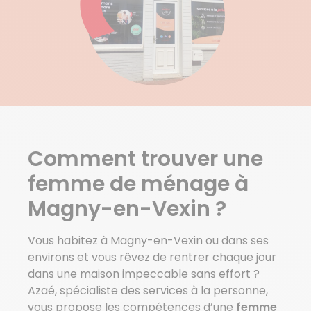
Arronville
Arthies
Avernes
Banthelu
Berville
Bray Et Lu
Breancon
Brignancourt
Buhy
Comment trouver une
Charmont
Chars
femme de ménage à
Chaussy
Magny-en-Vexin ?
Voir plus de villes
Vous habitez à Magny-en-Vexin ou dans ses
environs et vous rêvez de rentrer chaque jour
dans une maison impeccable sans effort ?
Azaé, spécialiste des services à la personne,
vous propose les compétences d’une
femme