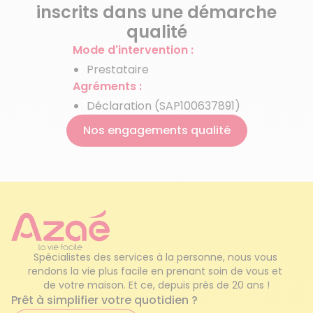
Chèque Emploi Service Universel
inscrits dans une démarche
(CESU)
qualité
Mode d'intervention :
Aide aux personnes âgées
Prestataire
Agréments :
Garde de personnes âgées
Déclaration (SAP100637891)
Nos engagements qualité
Tarifs de femme de ménage
Aides financières au ménage
Crédit d'impôt
Repassage à domicile
Spécialistes des services à la personne, nous vous 
Garde d'enfants occasionnel
rendons la vie plus facile en prenant soin de vous et 
de votre maison. Et ce, depuis près de 20 ans !
Prêt à simplifier votre quotidien ?
Service de femme de ménage