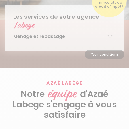
immédiate de
crédit d'impôt*
Les services de votre agence
Labege
Ménage et repassage
Ménage régulier
Ménage ponctuel
*Voir conditions
Repassage à domicile
Découvrir le service
AZAÉ LABÈGE
équipe
Notre
d'Azaé
Labege s'engage à vous
satisfaire