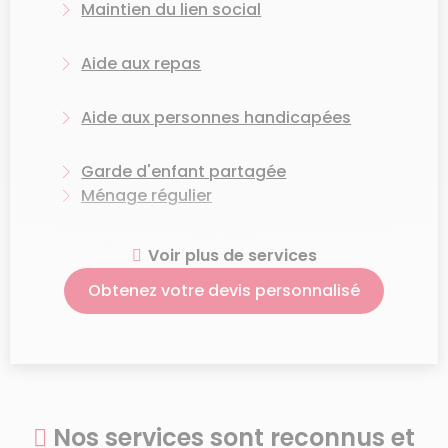
Maintien du lien social
Aide aux repas
Aide aux personnes handicapées
Garde d'enfant partagée
Ménage régulier
Aide aux courses
Voir plus de services
Obtenez votre devis personnalisé
Grand ménage de printemps
Ménage après hospitalisation
Ménage avant / après
Nos services sont reconnus et
déménagement