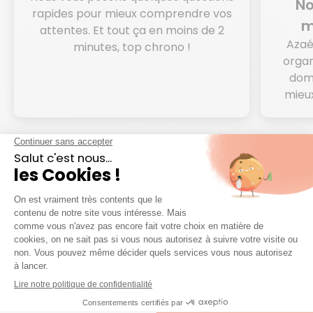
No
rapides pour mieux comprendre vos
m
attentes. Et tout ça en moins de 2
Azaé
minutes, top chrono !
organ
domi
mieux
Je prends contact
4.5/5
1901 avis certifiés