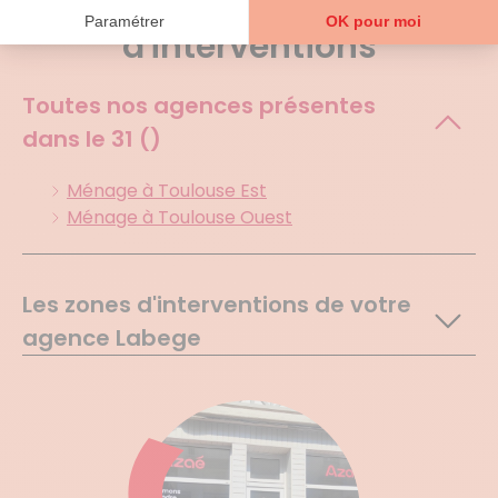
Agences et zones
d'interventions
Toutes nos agences présentes
dans le
31 ()
Ménage à Toulouse Est
Ménage à Toulouse Ouest
Les zones d'interventions de votre
agence Labege
Flourens
Quint Fonsegrives
Aigrefeuille
Dremil Lafage
Auzeville Tolosane