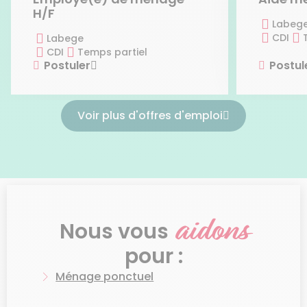
H/F
Labeg
CDI
Labege
CDI
Temps partiel
Postuler
Postul
Voir plus d'offres d'emploi
aidons
Nous vous
pour :
Ménage ponctuel