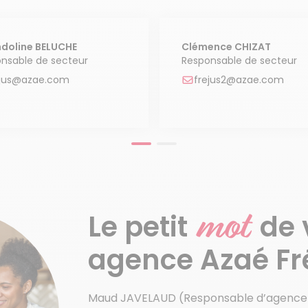
doline BELUCHE
Clémence CHIZAT
nsable de secteur
Responsable de secteur
ejus@azae.com
frejus2@azae.com
mot
Le petit
de 
agence Azaé Fr
Maud JAVELAUD (Responsable d’agence) d