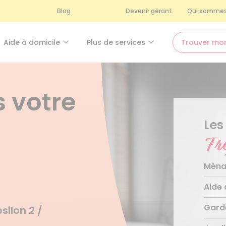
Blog
Devenir gérant
Qui sommes
Aide à domicile
Plus de services
Trouver mo
 votre
Les
Fr
Ména
Aide 
Ména
Mén
Gard
Aide
Repa
silon 2 /
Télé