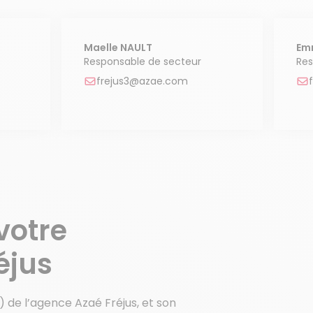
Maelle NAULT
Em
Responsable de secteur
Res
frejus3@azae.com
votre
éjus
e l’agence Azaé Fréjus, et son