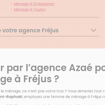
Ménage à Draguignan
Ménage à Toulon
e votre agence Fréjus
Les Issambres
Roquebrune Sur Argens
Le Dramont
Boulouris
par l’agence Azaé po
Ste Maxime
e à Fréjus ?
s le ménage, ce n’est pas votre truc ? Vous aimeriez tout
int-Raphaël
, employez une femme de ménage à Fréjus r