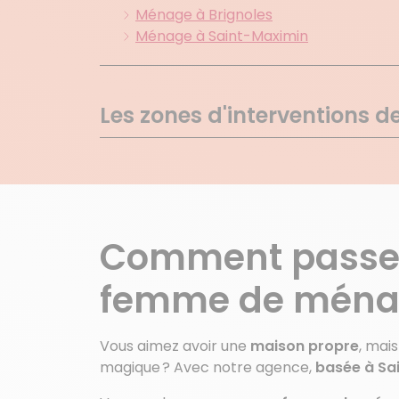
Ménage à Brignoles
Ménage à Saint-Maximin
Les zones d'interventions d
St Aygulf
Puget Sur Argens
Agay
Frejus
Comment passer 
St Raphael
femme de ménag
Vous aimez avoir une
maison propre
, mai
magique ? Avec notre agence,
basée à Sa