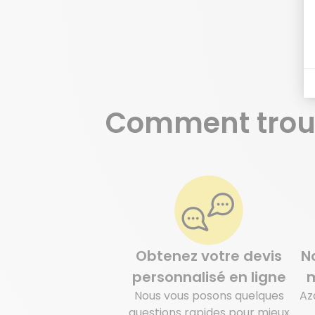
Comment trou
Je prends contact
Obtenez votre devis
N
personnalisé en ligne
m
Nous vous posons quelques
Az
questions rapides pour mieux