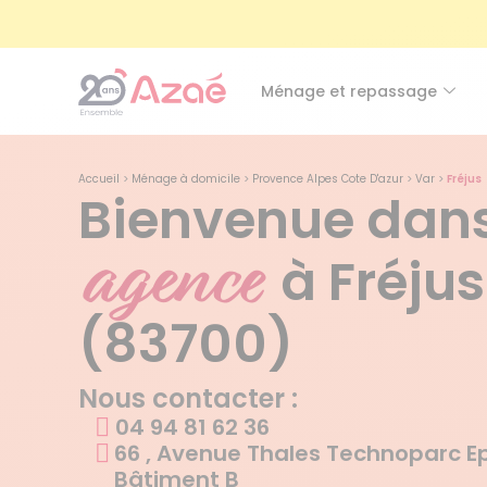
Ménage et repassage
Accueil
>
Ménage à domicile
>
Provence Alpes Cote D'azur
>
Var
>
Fréjus
Bienvenue dans
agence
à Fréjus
(83700)
Nous contacter :
04 94 81 62 36
66 , Avenue Thales Technoparc Ep
Bâtiment B