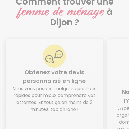
Comment trouver une
femme de ménage
à
Dijon ?
Obtenez votre devis
personnalisé en ligne
Nous vous posons quelques questions
No
rapides pour mieux comprendre vos
m
attentes. Et tout ça en moins de 2
Azaé
minutes, top chrono !
organ
domi
mieux