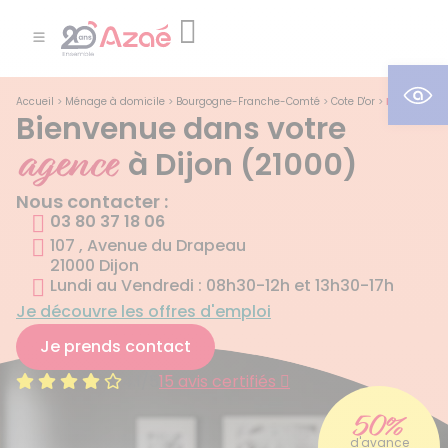
Ouv
Accueil
>
Ménage à domicile
>
Bourgogne-Franche-Comté
>
Cote D'or
>
Dijon
Bienvenue dans votre
agence
à Dijon (21000)
Nous contacter :
03 80 37 18 06
107 , Avenue du Drapeau
21000 Dijon
Lundi au Vendredi : 08h30-12h et 13h30-17h
Je découvre les offres d'emploi
Je prends contact
4.1/5
15 avis certifiés
50%
d'avance