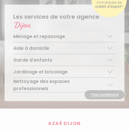
immédiate de
crédit d'impôt*
Les services de votre agence
Dijon
Ménage et repassage
Aide à domicile
Ménage régulier
Ménage ponctuel
Garde d'enfants
Aide aux personnes âgées
Repassage à domicile
Téléassistance pour personnes âgées
Jardinage et bricolage
Garde d’enfants de plus de 3 ans
Accompagnement du handicap
Découvrir le service
Nettoyage des espaces
Entretien régulier
Découvrir le service
Découvrir le service
professionnels
Entretien ponctuel
*Voir conditions
Découvrir le service
Découvrir le service
AZAÉ DIJON