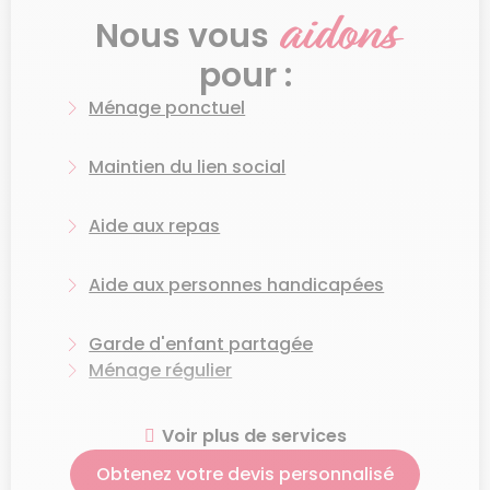
aidons
Nous vous
Femme de ménage à
pour :
Dijon : confiez-lui
l’entretien de votre
Ménage ponctuel
maison
Maintien du lien social
Une aide-ménagère peut vous aider dans
Aide aux repas
toutes les pièces de la maison :
Ménage régulier ou ponctuel
Aide aux personnes handicapées
Nettoyage des sanitaires et de la cuisine
Garde d'enfant partagée
Vaisselle
Ménage régulier
Désinfection des toilettes
Aide aux courses
Voir plus de services
Repassage du linge
Obtenez votre devis personnalisé
Dégraissage du four et de la hotte
Grand ménage de printemps