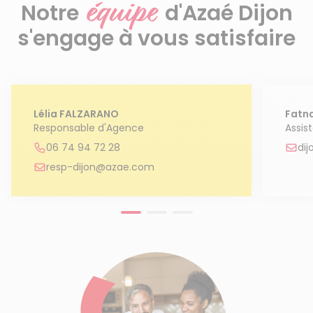
équipe
Notre
d'Azaé Dijon
s'engage à vous satisfaire
Lélia FALZARANO
Fatn
Responsable d'Agence
Assis
06 74 94 72 28
di
resp-dijon@azae.com