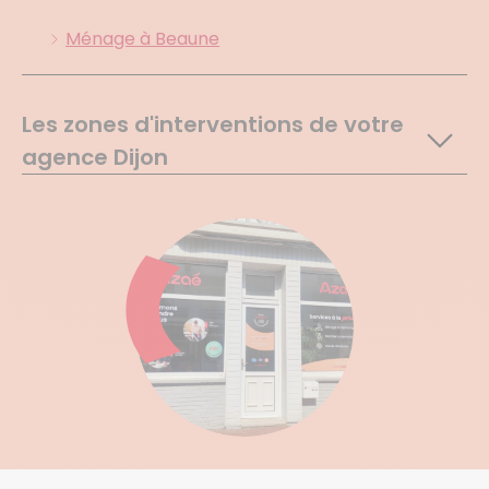
Ménage à Beaune
Les zones d'interventions de votre
agence Dijon
Dijon
Breteniere
Echigey
Premieres
Ahuy
Daix
Fontaine Les Dijon
Hauteville Les Dijon
Marsannay La Cote
Chambolle Musigny
Talant