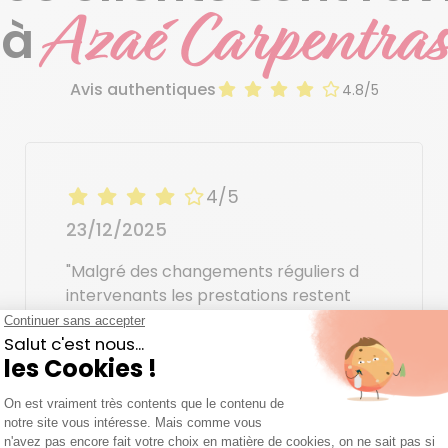
Azaé Carpentras
à
Avis authentiques
4.8/5
4/5
23/12/2025
"Malgré des changements réguliers d
intervenants les prestations restent
très correctes"
Christian P.
Aide à domicile