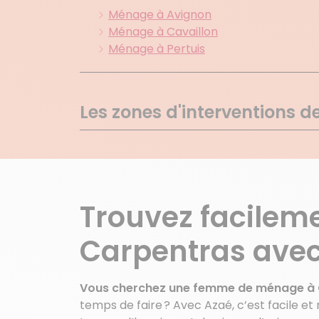
Ménage à Avignon
Ménage à Cavaillon
Ménage à Pertuis
Les zones d'interventions 
Buisson
Faucon
Rasteau
Sablet
Trouvez facile
St Marcellin Les Vaison
Vaison La Romaine
Carpentras ave
Monteux
Gigondas
Vous cherchez une femme de ménage à 
Lafare
temps de faire ? Avec Azaé, c’est facile e
Voir plus de villes