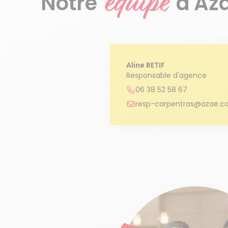
équipe
Notre
d'Az
Aline RETIF
Responsable d'agence
06 38 52 58 67
resp-carpentras@azae.