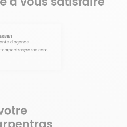
 à vous satisfaire
ERBIET
tante d'agence
s-carpentras@azae.com
votre
arpentras