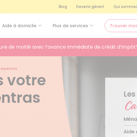
Blog
Devenir gérant
Qui sommes
Aide à domicile
Plus de services
Trouver mo
ure de moitié avec l’avance immédiate de crédit d’impôt
Carpentras
 votre
ntras
Les
Ca
Ména
Aide 
Ména