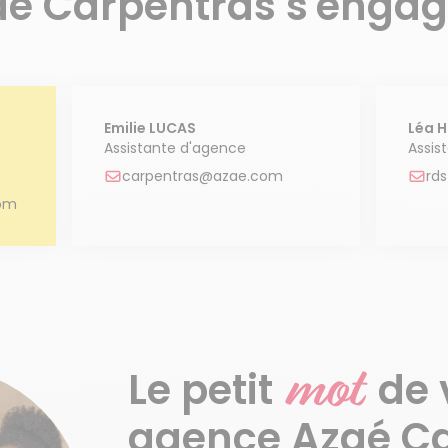
aé Carpentras s'engage
Emilie LUCAS
Léa H
Assistante d'agence
Assis
carpentras@azae.com
rd
com
mot
Le petit
de 
agence Azaé C