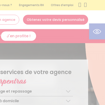
-nous ?
Engagements RH
Offres d’emploi
n agence
Obtenez votre devis personnalisé
Ouvr
*
J'en profite !
 services de votre agence
rpentras
ge et repassage
à domicile
ge régulier