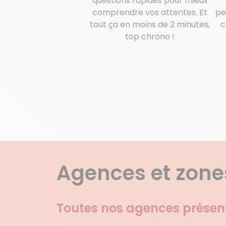
questions rapides pour mieux
comprendre vos attentes. Et
pe
tout ça en moins de 2 minutes,
c
top chrono !
Agences et zones
Toutes nos agences présen