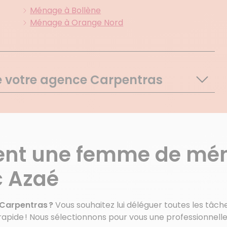
Ménage à Bollène
Ménage à Orange Nord
de votre agence Carpentras
Crestet
Puymeras
Roaix
Seguret
ment une femme de mé
St Romain En Viennois
Villedieu
c Azaé
Beaumes De Venise
La Roque Alric
Carpentras ?
Vous souhaitez lui déléguer toutes les tâch
Suzette
t rapide ! Nous sélectionnons pour vous une professionnell