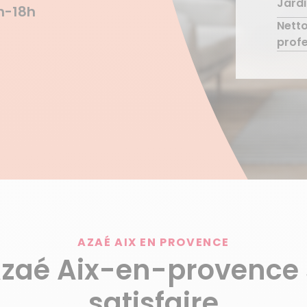
Jardi
Gard
Acc
4h-18h
Déc
Nett
Entr
Déc
Déc
profe
Entr
Déc
Déc
AZAÉ AIX EN PROVENCE
Azaé Aix-en-provence 
satisfaire