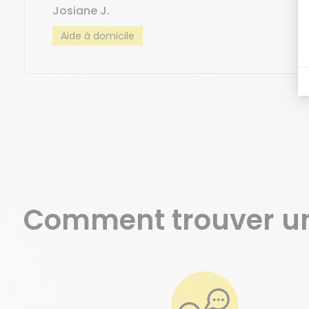
Josiane J.
Aide à domicile
Comment trouver u
Je prends contact