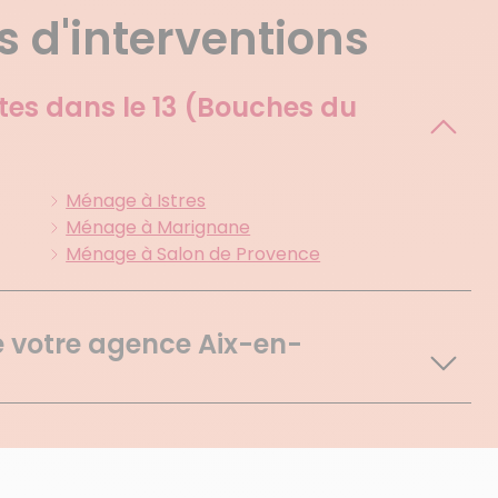
 d'interventions
tes dans le
13 (Bouches du
Ménage à Istres
Ménage à Marignane
Ménage à Salon de Provence
e votre agence Aix-en-
Le Tholonet
Puyricard
St Esteve Janson